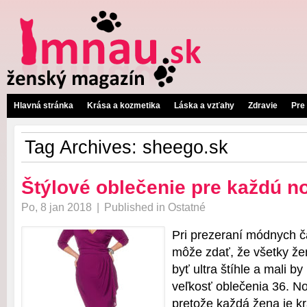
Hlavná stránka
Krása a kozmetika
Láska a vzťahy
Zdravie
Pre
Tag Archives:
sheego.sk
Štýlové oblečenie pre každú n
Po, 8 jan 2018
|
Published in
Ostatné
Pri prezeraní módnych 
môže zdať, že všetky že
byť ultra štíhle a mali b
veľkosť oblečenia 36. No
pretože každá žena je k