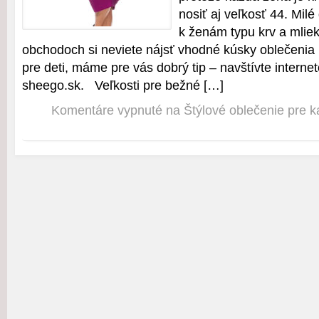
nosiť aj veľkosť 44. Milé
k ženám typu krv a mlie
obchodoch si neviete nájsť vhodné kúsky oblečenia 
pre deti, máme pre vás dobrý tip – navštívte intern
sheego.sk. Veľkosti pre bežné […]
Komentáre vypnuté
na Štýlové oblečenie pre 