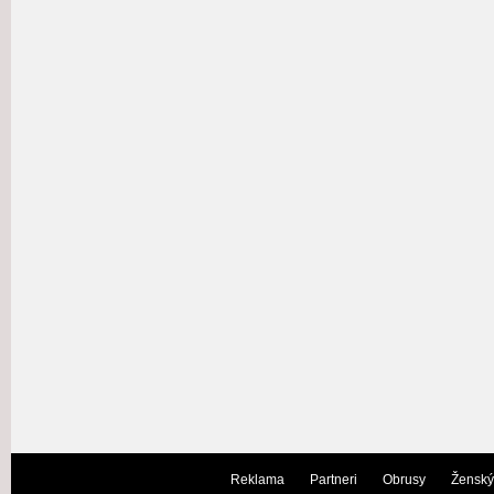
Reklama
Partneri
Obrusy
Ženský