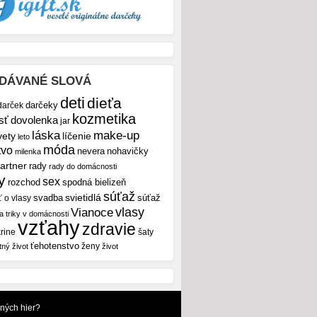
DÁVANÉ SLOVÁ
deti
dieťa
darček
darčeky
kozmetika
sť
dovolenka
jar
make-up
láska
vety
líčenie
leto
móda
tvo
nevera
nohavičky
milenka
artner
rady
rady do domácnosti
y
sex
rozchod
spodná bielizeň
súťaž
svietidlá
svadba
ť o vlasy
súťaž
vlasy
Vianoce
 a triky v domácnosti
vzťahy
zdravie
rine
šaty
ťehotenstvo
ženy
tný život
život
dných hier?