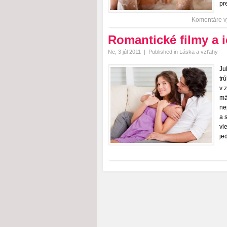
pr
Komentáre v
Romantické filmy a i
Ne, 3 júl 2011
|
Published in
Láska a vzťahy
Ju
tr
v 
má
ne
a 
vi
je