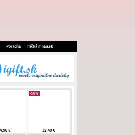
e
Poradňa
Tričká mnau.sk