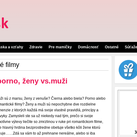
áska a vzťahy
Zdravie
Pre mamičky
Domácnosť
Ostatné
Súťaž
é filmy
porno, ženy vs.muži
ži sú z marsu, ženy z venuše? Čierna alebo biela? Porno alebo
mantické filmy? Ženy a muži sú nepochybne dve rozdielne
menzie z ktorých každá má svoje vlastné pravidlá, princípy a
vyky. Zamysleli ste sa už niekedy nad tým, prečo si svoje
otívne výlevy liečite so zmrzlinou v ruke pri romantickom filme,
e hlavný hrdina bezprostredne obetuje všetko kôli žene ktorú
luje……Zdá sa vám to až prehnane nereálne, alebo si iba