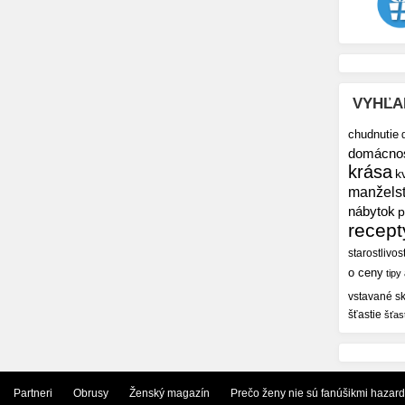
VYHĽA
chudnutie
domácno
krása
k
manžels
nábytok
p
recept
starostlivos
o ceny
tipy
vstavané sk
šťastie
šťas
Partneri
Obrusy
Ženský magazín
Prečo ženy nie sú fanúšikmi hazar