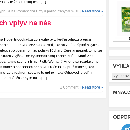
edstavíte že tou milujúcou […]
ypnuté
na Romantické filmy a porno, ženy vs.muži
|
Read More »
ch vplyv na nás
lia Roberts odchádza zo svojho bytu keď ju odrazu preruší
úbenie auta. Pozrie cez okno a vidí, ako sa za ňou šplhá s kyticou
zuboch po požiarnom schodisku Richard Gere aj napriek tomu, že
 strach z výšok. Ide vyslobodiť svoju princeznú… Ktorá z nás
pozná túto scénu z filmu Pretty Woman? Mnohé sa rozplačeme
VYHĽA
snívame o podobnom princovi. Prečo to tak prežívame aj keď
eme, že v reálnom svete je to úplne inak? Odpoveď je veľmi
dnoduchá: čo keby to takto […]
1 Comment
|
Read More »
MNAU.
ODPO