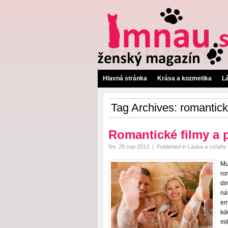
Hlavná stránka
Krása a kozmetika
L
Tag Archives:
romantick
Romantické filmy a 
Ne, 29 sep 2013
|
Published in
Láska a vzťahy
Mu
ro
di
ná
em
kd
mi