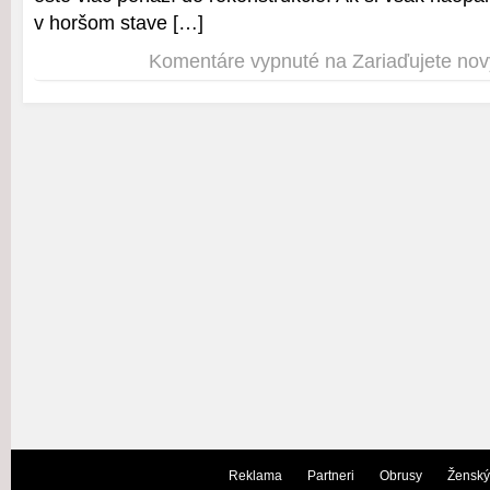
v horšom stave […]
Komentáre vypnuté
na Zariaďujete nov
Reklama
Partneri
Obrusy
Ženský