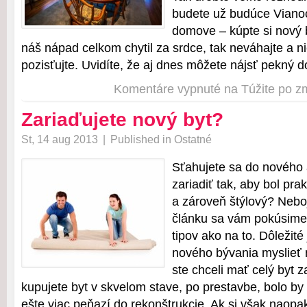
budete už budúce Vianoc
domove – kúpte si nový 
náš nápad celkom chytil za srdce, tak neváhajte a ni
pozisťujte. Uvidíte, že aj dnes môžete nájsť pekný d
Komentáre vypnuté
na Túžite po 
Zariaďujete nový byt?
St, 14 aug 2013
|
Published in
Ostatné
Sťahujete sa do nového a
zariadiť tak, aby bol prak
a zároveň štýlový? Nebo
článku sa vám pokúsime
tipov ako na to. Dôležité
nového bývania myslieť n
ste chceli mať celý byt z
kupujete byt v skvelom stave, po prestavbe, bolo by
ešte viac peňazí do rekonštrukcie. Ak si však naopak