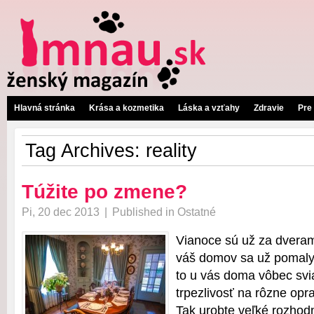
Hlavná stránka
Krása a kozmetika
Láska a vzťahy
Zdravie
Pre
Tag Archives:
reality
Túžite po zmene?
Pi, 20 dec 2013
|
Published in
Ostatné
Vianoce sú už za dveram
váš domov sa už pomaly
to u vás doma vôbec sv
trpezlivosť na rôzne opr
Tak urobte veľké rozhod