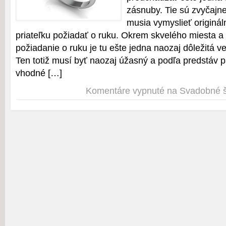
zásnuby. Tie sú zvyčajne 
musia vymyslieť originá
priateľku požiadať o ruku. Okrem skvelého miesta a 
požiadanie o ruku je tu ešte jedna naozaj dôležitá v
Ten totiž musí byť naozaj úžasný a podľa predstáv p
vhodné […]
Komentáre vypnuté
na Svadobné 