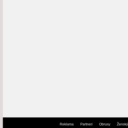
Reklama
Partneri
Obrusy
Ženský