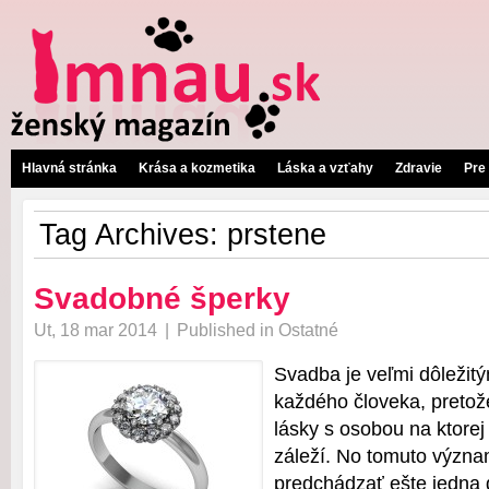
Hlavná stránka
Krása a kozmetika
Láska a vzťahy
Zdravie
Pre
Tag Archives:
prstene
Svadobné šperky
Ut, 18 mar 2014
|
Published in
Ostatné
Svadba je veľmi dôležit
každého človeka, pretož
lásky s osobou na ktorej
záleží. No tomuto význ
predchádzať ešte jedna d