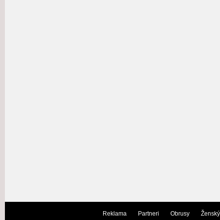
Reklama
Partneri
Obrusy
Ženský