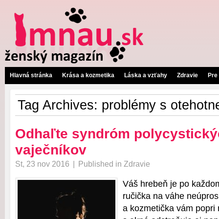
Hlavná stránka
Krása a kozmetika
Láska a vzťahy
Zdravie
Pre
Tag Archives:
problémy s otehotn
Odhaľte syndróm polycystick
vaječníkov
St, 23 nov 2016
|
Published in
Zdravie
Váš hrebeň je po každom
ručička na váhe neúpros
a kozmetička vám popri