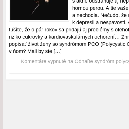
s akné odstraňuje aj ne
hornou perou. A tie vaše
a nechodia. Nečudo, že 
k depresii a nespavosti.
tušíte, že o pár rokov sa pridajú aj problémy s oteh
riziko cukrovky a kardiovaskulárnych ochorení… Zhr
popísať život ženy so syndrómom PCO (Polycystic Ov
v ňom? Mali by ste […]
Komentáre vypnuté
na Odhaľte syndróm polycy