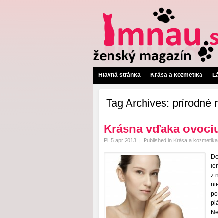
Hlavná stránka
Krása a kozmetika
L
Tag Archives:
prírodné
Krásna vďaka ovociu
Pi, 5 apr 2013
|
Published in
Krása a kozmetika
Do
le
z 
ni
po
pl
Ne