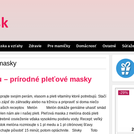
áska a vzťahy
Zdravie
Pre mamičky
Domácnosť
Ostatné
Súťaž
 masky
 – prírodné pleťové masky
prajte svojim perám, vlasom a pleti vitamíny ktoré potrebujú. Stačí
n zájsť do záhradky alebo na tržnicu a pripraviť si doma niečo
našich receptov. Melón Melón dokáže geniálne uhasiť smäd
elen nám ale i našej pleti. Pleťová maska z melóna dodá pleti
trebné osvieženie vďaka vysokému podielu vody. Recept: veľký
átok melóna rozmixujte s 1 pl medu a 1 pl citrónovej šťavy.
chajte pôsobiť 15 minút, potom opláchnite. Slivky Toto