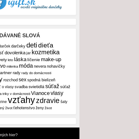
DÁVANÉ SLOVÁ
deti
dieťa
darček
darčeky
kozmetika
sť
dovolenka
jar
make-up
láska
vety
líčenie
leto
móda
tvo
nevera
nohavičky
milenka
artner
rady
rady do domácnosti
y
sex
rozchod
spodná bielizeň
súťaž
svietidlá
svadba
ť o vlasy
súťaž
vlasy
Vianoce
 a triky v domácnosti
vzťahy
zdravie
rine
šaty
ťehotenstvo
ženy
tný život
život
dných hier?