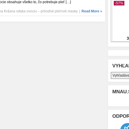
ocie obsahuje všetko to, čo potrebuje pleť […]
a Krásna vďaka ovociu – prírodné pleťové masky
|
Read More »
VYHĽA
MNAU.
ODPO