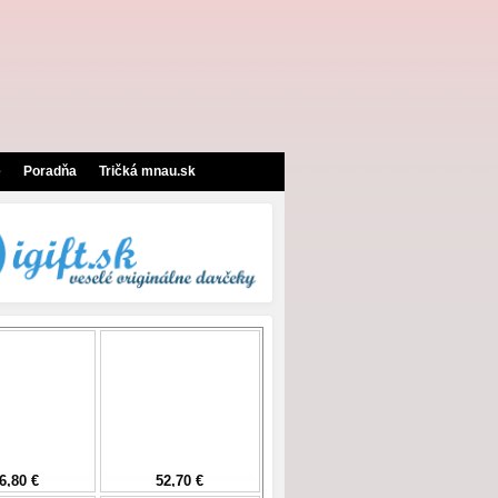
e
Poradňa
Tričká mnau.sk