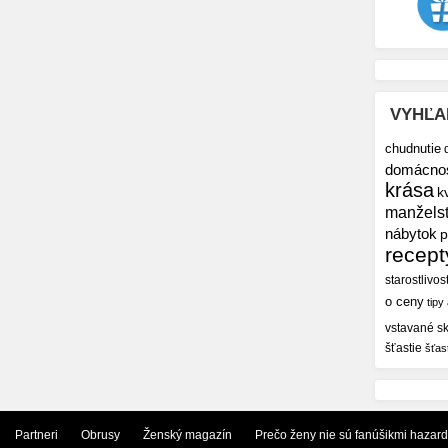
VYHĽA
chudnutie
domácno
krása
k
manžels
nábytok
p
recept
starostlivos
o ceny
tipy
vstavané sk
šťastie
šťas
Partneri
Obrusy
Ženský magazín
Prečo ženy nie sú fanúšikmi hazar