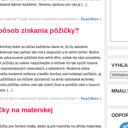
stupné takmer každému. Skvelou správou pre vás je […]
ez internet? Dajte zbohom finančným problémom!
|
Read More »
spôsob získania pôžičky?
dnešnej dobe sa občas každému stane to, že by aktuálne
treboval viac peňazí ako má k dispozícii a to veľmi rýchlo. Bežne
ak vybavovanie pôžičiek trvá veľmi dlho, avšak my vám poradíme,
é pôžičky sú reálne najrýchlejšie a môžete ich tak využiť hlavne
VYHĽA
i nepredvídaných udalostiach a výdavkoch. Moderná doba
ináša moderné riešenia a keďže dnešný svet ovládajú počítače, aj
i pôžičkách sa môžete spoľahnúť na tento výdobytok techniky.
chla pôžička online vám tak uľahčí život a pomôže vám v časoch
dze. […]
MNAU.
té
na Aký je najrýchlejší spôsob získania pôžičky?
|
Read More »
čky na materskej
ODPO
žičky pre čerstvé matky, alebo aj pre mamičky na dlhšej materskej