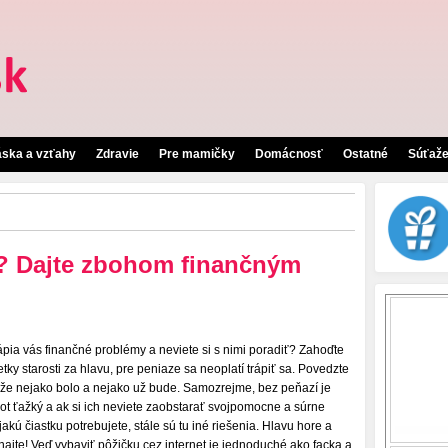
áska a vzťahy
Zdravie
Pre mamičky
Domácnosť
Ostatné
Súťaž
t? Dajte zbohom finančným
ápia vás finančné problémy a neviete si s nimi poradiť? Zahoďte
etky starosti za hlavu, pre peniaze sa neoplatí trápiť sa. Povedzte
, že nejako bolo a nejako už bude. Samozrejme, bez peňazí je
vot ťažký a ak si ich neviete zaobstarať svojpomocne a súrne
jakú čiastku potrebujete, stále sú tu iné riešenia. Hlavu hore a
najte! Veď vybaviť pôžičku cez internet je jednoduché ako facka a