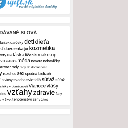
DÁVANÉ SLOVÁ
deti
dieťa
darček
darčeky
kozmetika
sť
dovolenka
jar
make-up
láska
vety
líčenie
leto
móda
tvo
nevera
nohavičky
milenka
artner
rady
rady do domácnosti
y
sex
rozchod
spodná bielizeň
súťaž
svietidlá
svadba
ť o vlasy
súťaž
vlasy
Vianoce
 a triky v domácnosti
vzťahy
zdravie
rine
šaty
ťehotenstvo
ženy
tný život
život