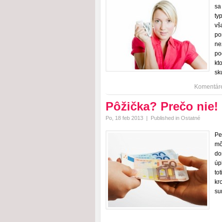
sa
ty
vš
po
ne
po
kt
sk
Komentár
Pôžička? Prečo nie!
Po, 18 feb 2013
|
Published in
Ostatné
Pe
mô
do
úp
to
kr
su