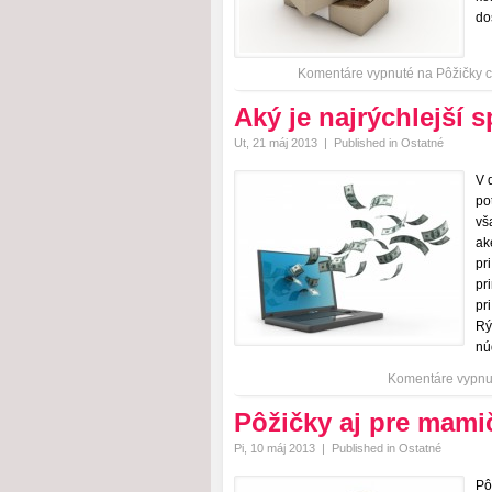
do
Komentáre vypnuté
na Pôžičky c
Aký je najrýchlejší 
Ut, 21 máj 2013
|
Published in
Ostatné
V 
po
vš
ak
pr
pr
pr
Rý
nú
Komentáre vypnu
Pôžičky aj pre mami
Pi, 10 máj 2013
|
Published in
Ostatné
Pô