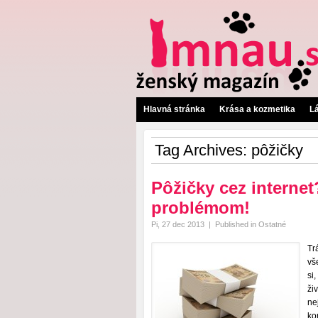
Hlavná stránka
Krása a kozmetika
L
Tag Archives:
pôžičky
Pôžičky cez interne
problémom!
Pi, 27 dec 2013
|
Published in
Ostatné
Tr
vš
si
ži
ne
ko