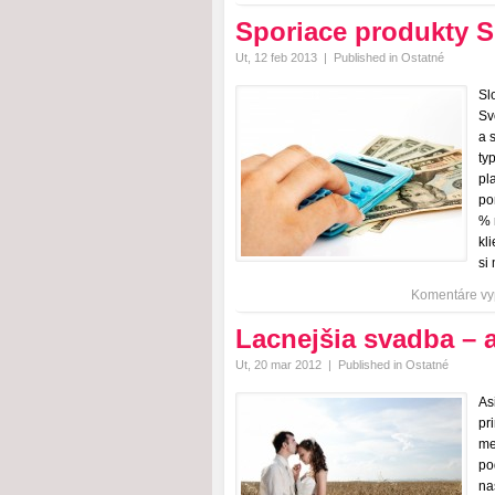
Sporiace produkty S
Ut, 12 feb 2013
|
Published in
Ostatné
Sl
Sv
a 
ty
pl
po
% 
kl
si
Komentáre vy
Lacnejšia svadba – 
Ut, 20 mar 2012
|
Published in
Ostatné
As
pr
me
po
na