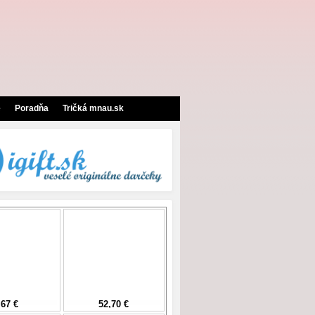
e
Poradňa
Tričká mnau.sk