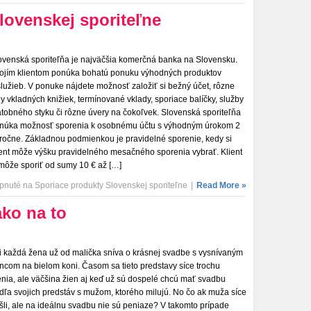
lovenskej sporiteľne
ovenská sporiteľňa je najväčšia komerčná banka na Slovensku.
ojím klientom ponúka bohatú ponuku výhodných produktov
služieb. V ponuke nájdete možnosť založiť si bežný účet, rôzne
py vkladných knižiek, termínované vklady, sporiace balíčky, služby
atobného styku či rôzne úvery na čokoľvek. Slovenská sporiteľňa
núka možnosť sporenia k osobnému účtu s výhodným úrokom 2
ročne. Základnou podmienkou je pravidelné sporenie, kedy si
ient môže výšku pravidelného mesačného sporenia vybrať. Klient
 môže sporiť od sumy 10 € až […]
pnuté
na Sporiace produkty Slovenskej sporiteľne
|
Read More »
ako na to
i každá žena už od malička sníva o krásnej svadbe s vysnívaným
incom na bielom koni. Časom sa tieto predstavy síce trochu
nia, ale väčšina žien aj keď už sú dospelé chcú mať svadbu
dľa svojich predstáv s mužom, ktorého milujú. No čo ak muža síce
šli, ale na ideálnu svadbu nie sú peniaze? V takomto prípade