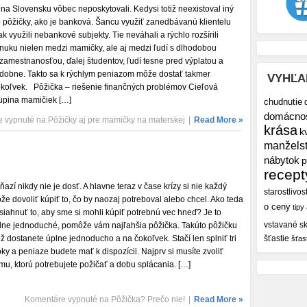
 na Slovensku vôbec neposkytovali. Kedysi totiž neexistoval iný
p pôžičky, ako je banková. Šancu využiť zanedbávanú klientelu
ak využili nebankové subjekty. Tie neváhali a rýchlo rozšírili
nuku nielen medzi mamičky, ale aj medzi ľudí s dlhodobou
zamestnanosťou, ďalej študentov, ľudí tesne pred výplatou a
dobne. Takto sa k rýchlym peniazom môže dostať takmer
VYHĽA
okoľvek. Pôžička – riešenie finančných problémov Cieľová
upina mamičiek […]
chudnutie
domácno
e vypnuté
na Pôžičky aj pre mamičky na materskej
|
Read More »
krása
k
manžels
nábytok
p
recept
ňazí nikdy nie je dosť. A hlavne teraz v čase krízy si nie každý
starostlivos
že dovoliť kúpiť to, čo by naozaj potreboval alebo chcel. Ako teda
o ceny
tipy
siahnuť to, aby sme si mohli kúpiť potrebnú vec hneď? Je to
vstavané sk
lne jednoduché, pomôže vám najľahšia pôžička. Takúto pôžičku
tiž dostanete úplne jednoducho a na čokoľvek. Stačí len splniť tri
šťastie
šťas
oky a peniaze budete mať k dispozícii. Najprv si musíte zvoliť
mu, ktorú potrebujete požičať a dobu splácania. […]
Komentáre vypnuté
na Pôžička? Prečo nie!
|
Read More »