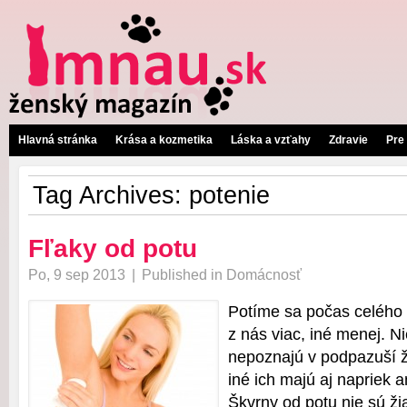
Hlavná stránka
Krása a kozmetika
Láska a vzťahy
Zdravie
Pre
Tag Archives:
potenie
Fľaky od potu
Po, 9 sep 2013
|
Published in
Domácnosť
Potíme sa počas celého 
z nás viac, iné menej. N
nepoznajú v podpazuší ž
iné ich majú aj napriek a
Škvrny od potu nie sú ži