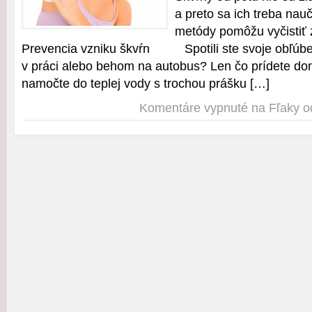
a preto sa ich treba nau
metódy pomôžu vyčist
Prevencia vzniku škvŕn Spotili ste svoje obľúbe
v práci alebo behom na autobus? Len čo prídete do
namočte do teplej vody s trochou prášku […]
Komentáre vypnuté
na Fľaky o