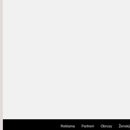
Reklama
Partneri
Obrusy
Ženský