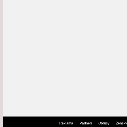
Reklama
Partneri
Obrusy
Ženský