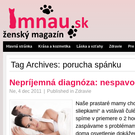
Hlavná stránka
Krása a kozmetika
Láska a vzťahy
Zdravie
Pre
Tag Archives:
porucha spánku
Nepríjemná diagnóza: nespavo
Ne, 4 dec 2011
|
Published in
Zdravie
Naše prastaré mamy cho
sliepkami“ a vstávali čul
spíme v priemere o 2 hod
zaspávame s probléma
doma osvetlenie dokážem