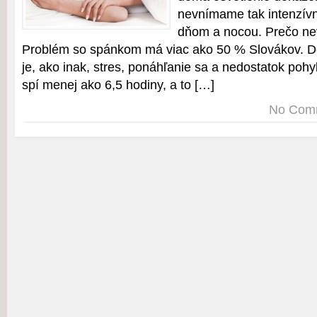
nevnímame tak intenzívn
dňom a nocou. Prečo n
Problém so spánkom má viac ako 50 % Slovákov. 
je, ako inak, stres, ponáhľanie sa a nedostatok poh
spí menej ako 6,5 hodiny, a to […]
No Com