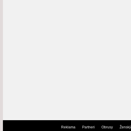
Reklama
Partneri
Obrusy
Ženský