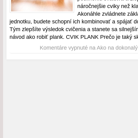
náročnejšie cviky než kla
Akonáhle zvládnete zákl
jednotku, budete schopní ich kombinovať a spájať do
Tým zlepšíte výsledok cvičenia a stanete sa silnej
návod ako robiť plank. CVIK PLANK Prečo je taký s
Komentáre vypnuté
na Ako na dokonalý