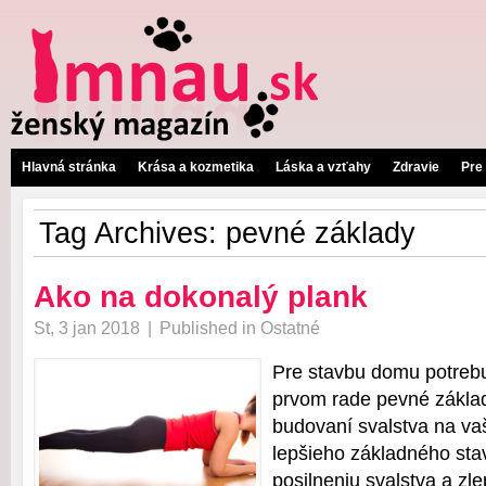
Hlavná stránka
Krása a kozmetika
Láska a vzťahy
Zdravie
Pre
Tag Archives:
pevné základy
Ako na dokonalý plank
St, 3 jan 2018
|
Published in
Ostatné
Pre stavbu domu potrebu
prvom rade pevné základy.
budovaní svalstva na vaš
lepšieho základného st
posilneniu svalstva a zl