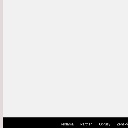
Reklama
Partneri
Obrusy
Ženský