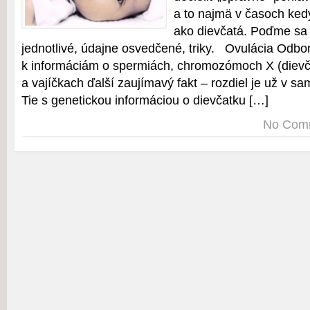
a to najmä v časoch kedy
ako dievčatá. Poďme sa 
jednotlivé, údajne osvedčené, triky. Ovulácia Odborn
k informáciám o spermiách, chromozómoch X (dievč
a vajíčkach ďalší zaujímavý fakt – rozdiel je už v s
Tie s genetickou informáciou o dievčatku […]
No Com