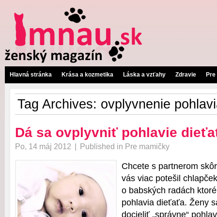
Hlavná stránka
Krása a kozmetika
Láska a vzťahy
Zdravie
Pre
Tag Archives:
ovplyvnenie pohlav
Dá sa ovplyvniť pohlavie dieťa
Po, 14 máj 2012
|
Published in
Pre mamičky
Chcete s partnerom skôr
vás viac potešil chlapček
o babských radách ktoré
pohlavia dieťaťa. Ženy s
docieliť „správne“ pohla