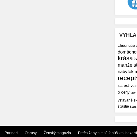
VYHĽA
chudnutie
domácno
krása
k
manžels
nábytok
p
recept
starostlivos
o ceny
tipy
vstavané sk
šťastie
šťas
Partneri
Obrusy
Ženský magazín
Prečo ženy nie sú fanúšikmi hazar