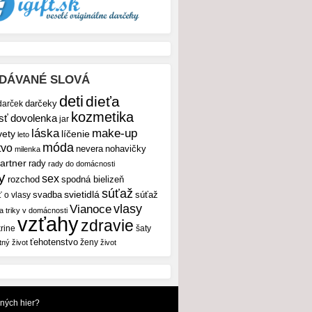
DÁVANÉ SLOVÁ
deti
dieťa
darček
darčeky
kozmetika
sť
dovolenka
jar
make-up
láska
vety
líčenie
leto
móda
tvo
nevera
nohavičky
milenka
artner
rady
rady do domácnosti
y
sex
rozchod
spodná bielizeň
súťaž
svietidlá
svadba
ť o vlasy
súťaž
vlasy
Vianoce
 a triky v domácnosti
vzťahy
zdravie
rine
šaty
ťehotenstvo
ženy
tný život
život
dných hier?