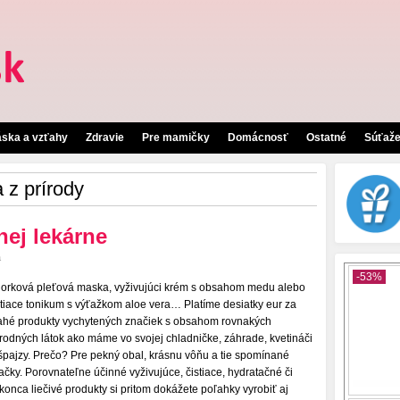
áska a vzťahy
Zdravie
Pre mamičky
Domácnosť
Ostatné
Súťaž
 z prírody
nej lekárne
a
orková pleťová maska, vyživujúci krém s obsahom medu alebo
stiace tonikum s výťažkom aloe vera… Platíme desiatky eur za
ahé produkty vychytených značiek s obsahom rovnakých
írodných látok ako máme vo svojej chladničke, záhrade, kvetináči
 špajzy. Prečo? Pre pekný obal, krásnu vôňu a tie spomínané
ačky. Porovnateľne účinné vyživujúce, čistiace, hydratačné či
konca liečivé produkty si pritom dokážete poľahky vyrobiť aj