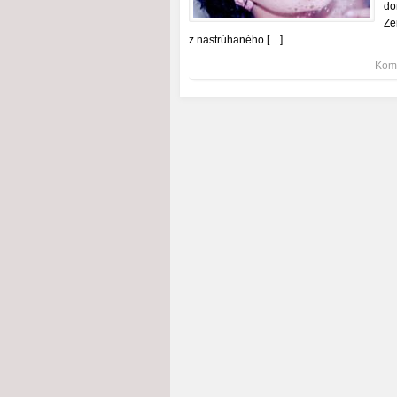
do
Ze
z nastrúhaného […]
Kome