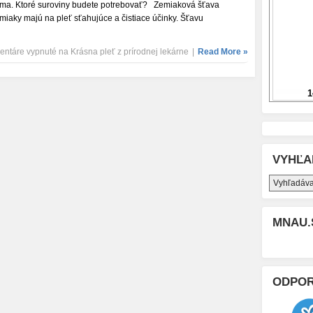
ma. Ktoré suroviny budete potrebovať? Zemiaková šťava
miaky majú na pleť sťahujúce a čistiace účinky. Šťavu
ntáre vypnuté
na Krásna pleť z prírodnej lekárne
|
Read More »
VYHĽA
MNAU.
ODPO