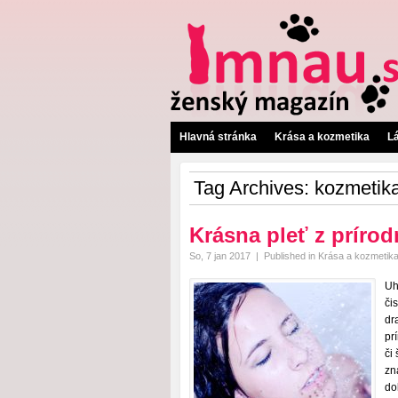
Hlavná stránka
Krása a kozmetika
L
Tag Archives:
kozmetika
Krásna pleť z prírod
So, 7 jan 2017
|
Published in
Krása a kozmetik
Uh
či
dr
pr
či
zn
do