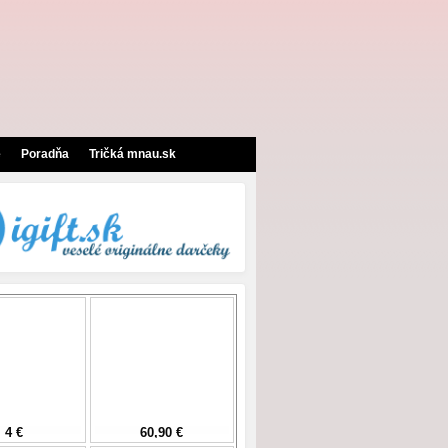
e
Poradňa
Tričká mnau.sk