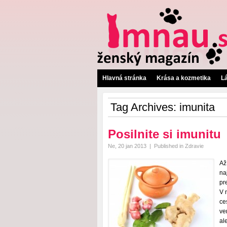
Hlavná stránka
Krása a kozmetika
L
Tag Archives:
imunita
Posilnite si imunitu
Ne, 20 jan 2013
|
Published in
Zdravie
Až
na
pr
V 
ce
ve
al