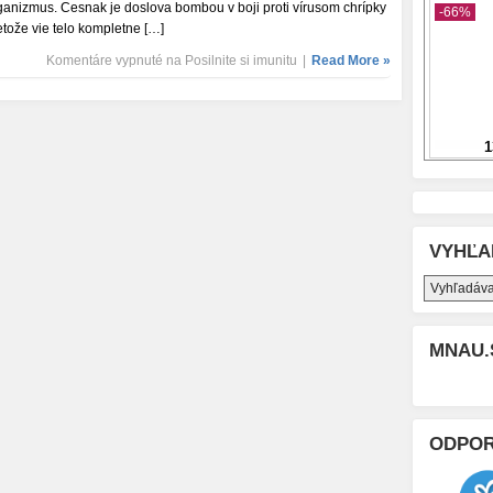
ganizmus. Cesnak je doslova bombou v boji proti vírusom chrípky
etože vie telo kompletne […]
Komentáre vypnuté
na Posilnite si imunitu
|
Read More »
VYHĽA
MNAU.
ODPO