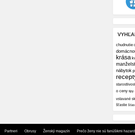
VYHĽA
chudnutie
domácno
krása
k
manžels
nábytok
p
recept
starostlivos
o ceny
tipy
vstavané sk
šťastie
šťas
Partneri
Obrusy
Ženský magazín
Prečo ženy nie sú fanúšikmi hazar