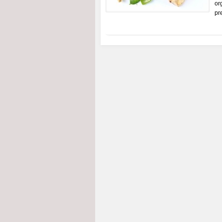
or
pr