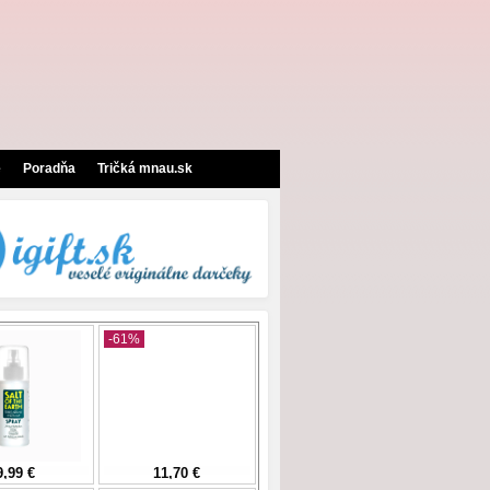
e
Poradňa
Tričká mnau.sk