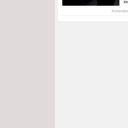
kt
Komentáre