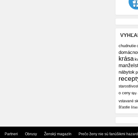
VYHĽA
chudnutie
domácno
krása
k
manžels
nábytok
p
recept
starostlivos
o ceny
tipy
vstavané sk
šťastie
šťas
Partneri
Obrusy
Ženský magazín
Prečo ženy nie sú fanúšikmi hazar