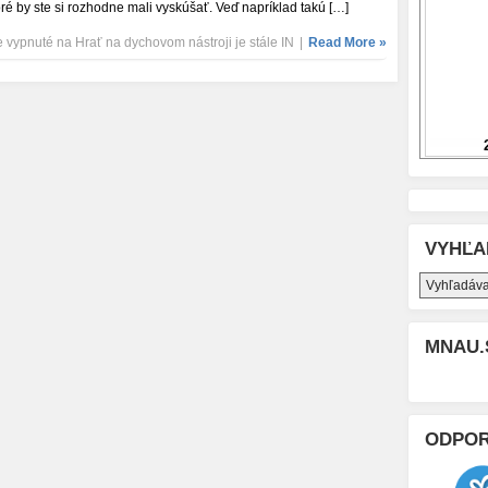
oré by ste si rozhodne mali vyskúšať. Veď napríklad takú […]
 vypnuté
na Hrať na dychovom nástroji je stále IN
|
Read More »
VYHĽA
MNAU.
ODPO