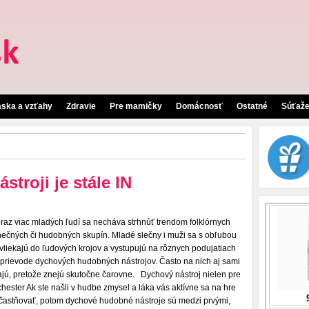
áska a vzťahy
Zdravie
Pre mamičky
Domácnosť
Ostatné
Súťaž
troji je stále IN
raz viac mladých ľudí sa necháva strhnúť trendom folklórnych
nečných či hudobných skupín. Mladé slečny i muži sa s obľubou
vliekajú do ľudových krojov a vystupujú na rôznych podujatiach
sprievode dychových hudobných nástrojov. Často na nich aj sami
ajú, pretože znejú skutočne čarovne. Dychový nástroj nielen pre
chester Ak ste našli v hudbe zmysel a láka vás aktívne sa na hre
častňovať, potom dychové hudobné nástroje sú medzi prvými,