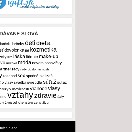
DÁVANÉ SLOVÁ
deti
dieťa
darček
darčeky
kozmetika
sť
dovolenka
jar
make-up
láska
vety
líčenie
leto
móda
tvo
nevera
nohavičky
milenka
artner
rady
rady do domácnosti
y
sex
rozchod
spodná bielizeň
súťaž
svietidlá
svadba
ť o vlasy
súťaž
vlasy
Vianoce
 a triky v domácnosti
vzťahy
zdravie
rine
šaty
ťehotenstvo
ženy
tný život
život
dných hier?