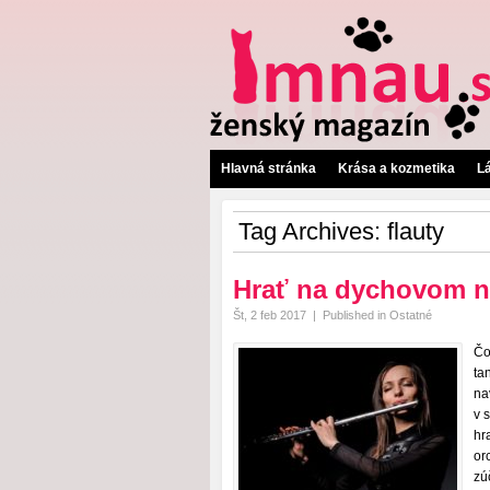
Hlavná stránka
Krása a kozmetika
L
Tag Archives:
flauty
Hrať na dychovom nás
Št, 2 feb 2017
|
Published in
Ostatné
Čo
ta
na
v 
hr
or
zú