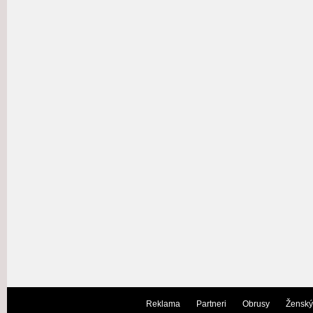
Reklama
Partneri
Obrusy
Ženský