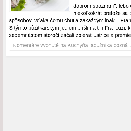
dobrom spoznaní”, lebo u
niekoľkokrát pretože sa 
spôsobov, vďaka čomu chutia zakaždým inak
S týmto pôžitkárskym jedlom prišli na trh Francúzi, kt
sedemnástom storočí začali zbierať ustrice a premie
Komentáre vypnuté
na Kuchyňa labužníka pozná u