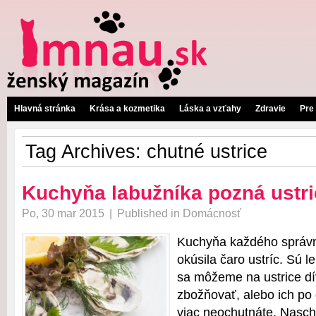
Hlavná stránka
Krása a kozmetika
Láska a vzťahy
Zdravie
Pre
Tag Archives:
chutné ustrice
Kuchyňa labužníka pozná ustr
Po, 30 mar 2015
|
Published in
Domácnosť
Kuchyňa každého správn
okúsila čaro ustríc. Sú 
sa môžeme na ustrice dí
zbožňovať, alebo ich po
viac neochutnáte. Nasch