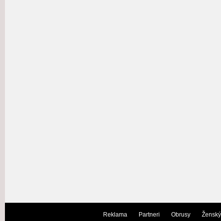
Reklama
Partneri
Obrusy
Ženský