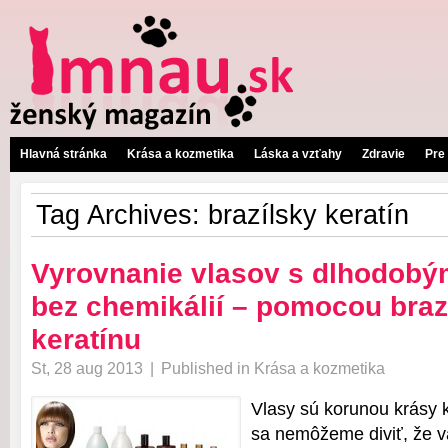
Hlavná stránka
Krása a kozmetika
Láska a vzťahy
Zdravie
Pre
Tag Archives:
brazílsky keratín
Vyrovnanie vlasov s dlhodobý
bez chemikálií – pomocou braz
keratínu
St, 28 aug 2013
|
Published in
Krása a kozmetika
Vlasy sú korunou krásy k
sa nemôžeme diviť, že v