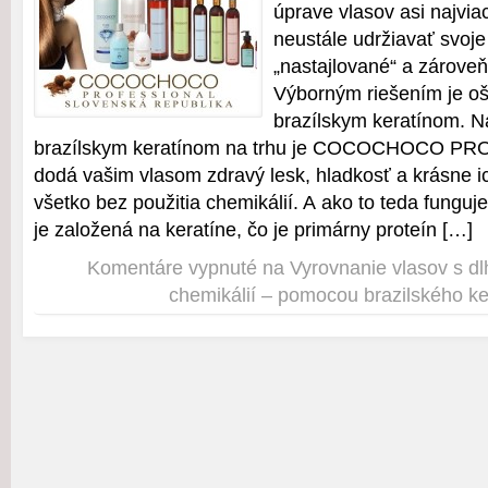
úprave vlasov asi najvia
neustále udržiavať svoje
„nastajlované“ a zároveň
Výborným riešením je oš
brazílskym keratínom. N
brazílskym keratínom na trhu je COCOCHOCO PR
dodá vašim vlasom zdravý lesk, hladkosť a krásne ic
všetko bez použitia chemikálií. A ako to teda funguj
je založená na keratíne, čo je primárny proteín […]
Komentáre vypnuté
na Vyrovnanie vlasov s d
chemikálií – pomocou brazilského ke