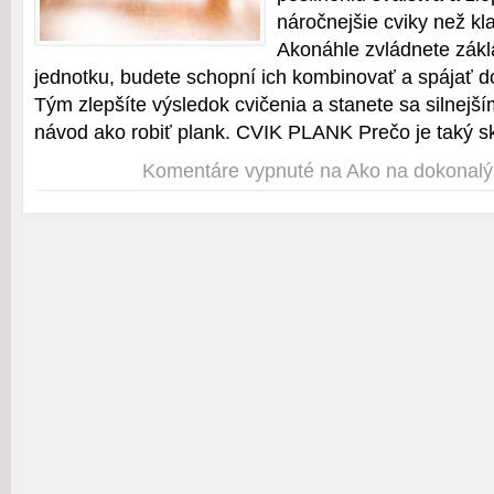
náročnejšie cviky než kla
Akonáhle zvládnete zákl
jednotku, budete schopní ich kombinovať a spájať do
Tým zlepšíte výsledok cvičenia a stanete sa silnej
návod ako robiť plank. CVIK PLANK Prečo je taký s
Komentáre vypnuté
na Ako na dokonalý