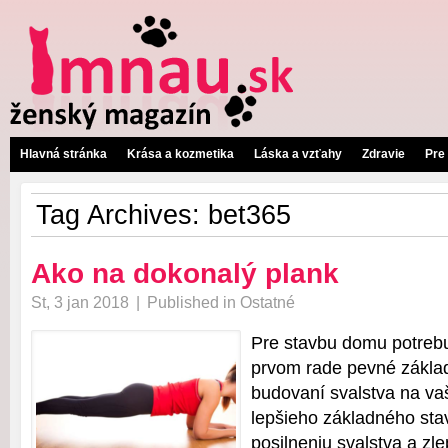
Hlavná stránka
Krása a kozmetika
Láska a vzťahy
Zdravie
Pre
Tag Archives:
bet365
Ako na dokonalý plank
St, 3 jan 2018
|
Published in
Ostatné
Pre stavbu domu potrebu
prvom rade pevné základy.
budovaní svalstva na vaš
lepšieho základného st
posilneniu svalstva a zl