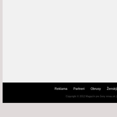
Reklama
Partneri
Obrusy
Ženský
Copyright © 2012
Magazín pre ženy mnau.sk
|