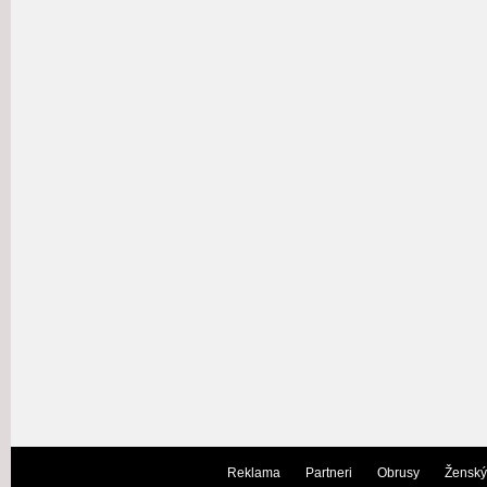
Reklama
Partneri
Obrusy
Ženský