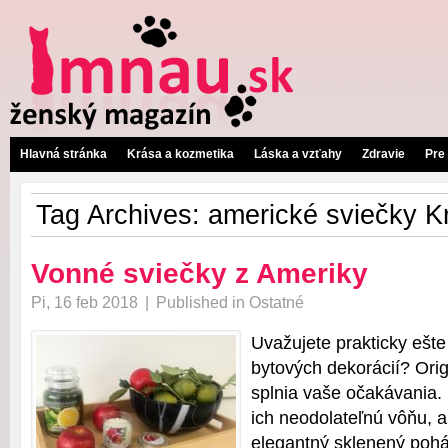
Hlavná stránka
Krása a kozmetika
Láska a vzťahy
Zdravie
Pre
Tag Archives:
americké sviečky K
Vonné sviečky z Ameriky
Pi, 16 feb 2018
|
Published in
Ostatné
Uvažujete prakticky ešte 
bytových dekorácií? Orig
splnia vaše očakávania. 
ich neodolateľnú vôňu, a
elegantný sklenený pohá