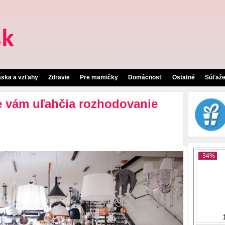
áska a vzťahy
Zdravie
Pre mamičky
Domácnosť
Ostatné
Súťaž
ve vám uľahčia rozhodovanie