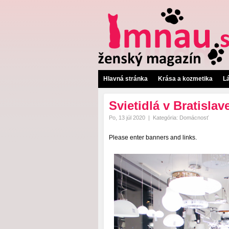
Hlavná stránka
Krása a kozmetika
L
Svietidlá v Bratisla
Po, 13 júl 2020
|
Kategória:
Domácnosť
Please enter banners and links.