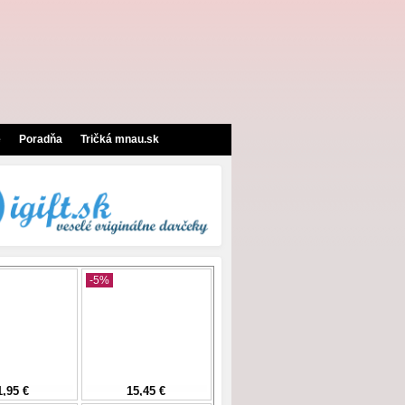
e
Poradňa
Tričká mnau.sk