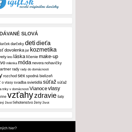
DÁVANÉ SLOVÁ
deti
dieťa
darček
darčeky
kozmetika
sť
dovolenka
jar
make-up
láska
vety
líčenie
leto
móda
tvo
nevera
nohavičky
milenka
artner
rady
rady do domácnosti
y
sex
rozchod
spodná bielizeň
súťaž
svietidlá
svadba
ť o vlasy
súťaž
vlasy
Vianoce
 a triky v domácnosti
vzťahy
zdravie
rine
šaty
ťehotenstvo
ženy
tný život
život
dných hier?