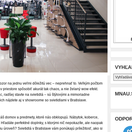
VYHĽA
pozor na jednu veľmi dôležitú vec – neprehnať to. Veľkým počtom
 priestore spôsobiť akurát tak chaos, a nie želaný wow efekt.
MNAU.
c, radšej stavte na svietidlá – sú štýlovými a mimoriadne
ch nájdete aj v showroome so svietidlami v Bratislave.
áš domov a predmety, ktoré nás obklopujú. Nábytok, koberce,
ODPO
py. Hľadáte perfektné doplnky, s ktorými nič nepokazíte, ale naopak
 úroveň? Svietidlá v Bratislave vám ponúkajú príležitosť, ako si