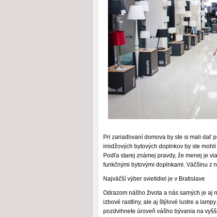
Pri zariaďovaní domova by ste si mali dať 
imidžových bytových doplnkov by ste mohli v
Podľa starej známej pravdy, že menej je via
funkčnými bytovými doplnkami. Väčšinu z ni
Najväčší výber svietidiel je v Bratislave
Odrazom nášho života a nás samých je aj n
izbové rastliny, ale aj štýlové lustre a lam
pozdvihnete úroveň vášho bývania na vyššiu