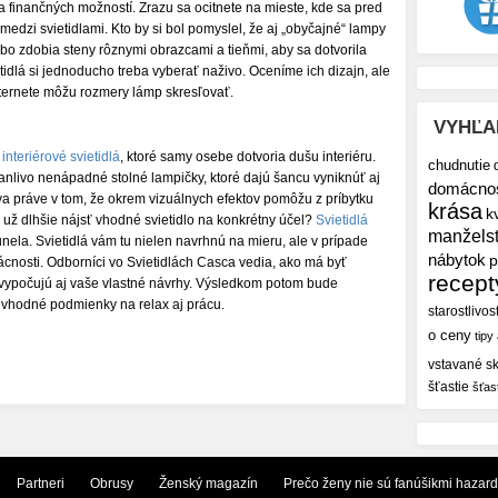
a finančných možností. Zrazu sa ocitnete na mieste, kde sa pred
medzi svietidlami. Kto by si bol pomyslel, že aj „obyčajné“ lampy
o zdobia steny rôznymi obrazcami a tieňmi, aby sa dotvorila
ietidlá si jednoducho treba vyberať naživo. Oceníme ich dizajn, ale
nternete môžu rozmery lámp skresľovať.
VYHĽA
interiérové svietidlá
, ktoré samy osebe dotvoria dušu interiéru.
chudnutie
anlivo nenápadné stolné lampičky, ktoré dajú šancu vyniknúť aj
domácno
va práve v tom, že okrem vizuálnych efektov pomôžu z príbytku
krása
k
te už dlhšie nájsť vhodné svietidlo na konkrétny účel?
Svietidlá
manžels
unela. Svietidlá vám tu nielen navrhnú na mieru, ale v prípade
nábytok
p
cnosti. Odborníci vo Svietidlách Casca vedia, ako má byť
recept
i vypočujú aj vaše vlastné návrhy. Výsledkom potom bude
 vhodné podmienky na relax aj prácu.
starostlivos
o ceny
tipy
vstavané sk
šťastie
šťas
Partneri
Obrusy
Ženský magazín
Prečo ženy nie sú fanúšikmi hazar