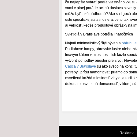
čo najlepšie vybrať podľa vlastného vkusu 
vami v plnej paráde ocitnú doslova skvosty 
môžu byť také nádherné? Ako sa ligocú aleb
ešte špecifickejšia atmosféra. Je to tak, sv
aj veľkosť, keďže produktové obrázky na i
Svietidlá v Bratislave potešia i náročných
Najmä minimalistický štýl bývania
obľubuje 
Podlahové lampy, obrovské lustre alebo zd
tmavým kútom v miestnosti. Ich kúzlo spočí
vytvoriť pohodlný priestor pre život. Nevie
Casca v Bratislave
sú ako svetlo na konci t
potreby i prídu namontovať priamo do domá
osvetlená každá miestnosť v byte, a radi s
dokonale osvetlená domácnosť, v ktorej sú
Reklama