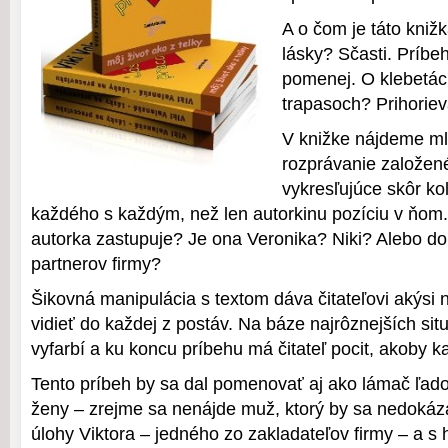
A o čom je táto kniž
lásky? Sčasti. Príbe
pomenej. O klebetác
trapasoch? Prihori
V knižke nájdeme mla
rozprávanie založen
vykresľujúce skôr ko
každého s každým, než len autorkinu pozíciu v ňom.
autorka zastupuje? Je ona Veronika? Niki? Alebo d
partnerov firmy?
Šikovná manipulácia s textom dáva čitateľovi akýsi
vidieť do každej z postáv. Na báze najrôznejších sit
vyfarbí a ku koncu príbehu má čitateľ pocit, akoby 
Tento príbeh by sa dal pomenovať aj ako lámač ľadov
ženy – zrejme sa nenájde muž, ktorý by sa nedokáz
úlohy Viktora – jedného zo zakladateľov firmy – a s