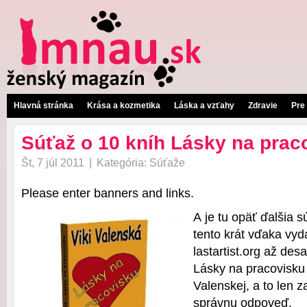
Hlavná stránka
Krása a kozmetika
Láska a vzťahy
Zdravie
Pre
Súťaž o 10 kníh Lásky na prac
Št, 7 júl 2011
|
Kategória:
Súťaže
Please enter banners and links.
A je tu opäť ďalšia 
tento krát vďaka vyd
lastartist.org až des
Lásky na pracovisku 
Valenskej, a to len z
správnu odpoveď.