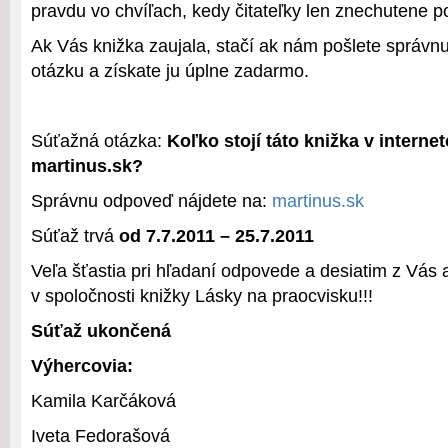
pravdu vo chvíľach, kedy čitateľky len znechutene po
Ak Vás knižka zaujala, stačí ak nám pošlete správ
otázku a získate ju úplne zadarmo.
Súťažná otázka:
Koľko stojí táto knižka v intern
martinus.sk?
Správnu odpoveď nájdete na:
martinus.sk
Súťaž trvá
od 7.7.2011 – 25.7.2011
Veľa šťastia pri hľadaní odpovede a desiatim z Vás a
v spoločnosti knižky Lásky na praocvisku!!!
Súťaž ukončená
Výhercovia:
Kamila Karčáková
Iveta Fedorašová