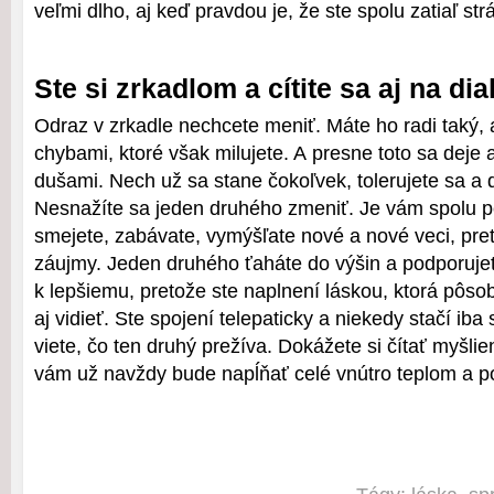
veľmi dlho, aj keď pravdou je, že ste spolu zatiaľ strá
Ste si zrkadlom a cítite sa aj na di
Odraz v zrkadle nechcete meniť. Máte ho radi taký, a
chybami, ktoré však milujete. A presne toto sa deje
dušami. Nech už sa stane čokoľvek, tolerujete sa a d
Nesnažíte sa jeden druhého zmeniť. Je vám spolu p
smejete, zabávate, vymýšľate nové a nové veci, pr
záujmy. Jeden druhého ťaháte do výšin a podporujet
k lepšiemu, pretože ste naplnení láskou, ktorá pôsob
aj vidieť. Ste spojení telepaticky a niekedy stačí ib
viete, čo ten druhý prežíva. Dokážete si čítať myšlie
vám už navždy bude napĺňať celé vnútro teplom a 