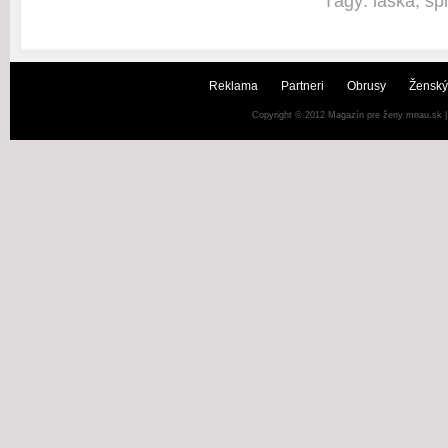
Tágy:
láska
,
sp
Reklama
Partneri
Obrusy
Ženský
Copyright © 2012
Magazín pre ženy mnau.sk
|