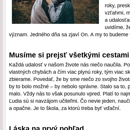
roky, pres
vzťahmi, 
a udalosťa
uvidíme, ž
význam. Jedného dňa sa zjaví On. A my to budeme 
Musíme si prejsť všetkými cestami
Každá udalosť v našom živote nás niečo naučila. Po
vlastných chybách a čím viac plynú roky, tým viac s
zbierame. Povedať, že by sme niečo zo svojho života
by to bolo možné – by nebolo správne. Stalo sa to, p
malo. Vždy nás to však posunulo vpred. Platí to naj
Ľudia sú si navzájom učiteľmi. Čo nevie jeden, nauč
a opačne. Je to škola, za ktorú treba byť vďační.
Láska na prvý pohľad