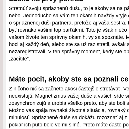
Stretnúť svoju spriaznenú dušu, to je akoby sa na pá
nebo. Jednoducho sa vám ten okamih navždy vryje 
o spriaznenej duši partnera, pretože aj vaša sestra, 
byť rovnako vašimi top parťákmi. Toto je však niečo
vašom živote ten správny okamih, vy sa spoznáte. M
hoci aj každý deň, alebo ste sa už raz stretli, avšak 
nezaregistrovali. V ten správny moment, kedy ste ob
„zacítite“.
Máte pocit, akoby ste sa poznali ce
Z ničoho nič sa začnete akosi častejšie stretávať. V
neexistujú. Magnetizmus vašej duše a vašich sŕdc 
zosynchronizujú a urobia všetko preto, aby ste boli s
Možno vás spája rovnaká životná situácia, rovnaký
minulosť. Spriaznené duše sa dokážu rozoznať aj z 
pokiaľ ich puto bolo veľmi silné. Preto máte často po