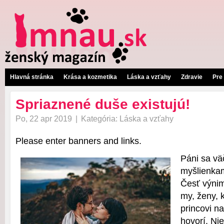
Hlavná stránka
Krása a kozmetika
Láska a vzťahy
Zdravie
Pre
Spriaznené duše existujú!
Po, 22 apr 2019
|
Kategória:
Láska a vzťahy
Please enter banners and links.
Páni sa vä
myšlienkam
Česť výni
my, ženy, 
princovi n
hovorí. Ni