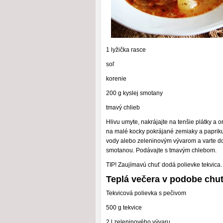
1 lyžička rasce
soľ
korenie
200 g kyslej smotany
tmavý chlieb
Hlivu umyte, nakrájajte na tenšie plátky a 
na malé kocky pokrájané zemiaky a papriku
vody alebo zeleninovým vývarom a varte d
smotanou. Podávajte s tmavým chlebom.
TIP! Zaujímavú chuť dodá polievke tekvica.
Teplá večera v podobe chut
Tekvicová polievka s pečivom
500 g tekvice
2 l zeleninového vývaru