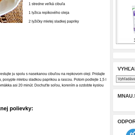
1 stredne veľká cibuľa
1 lyžica repíkového oleja
2 lyžičky mletej sladkej papriky
VYHĽA
orestujte ju spolu s nasekanou cibuľou na repkovom oleji. Pridajte
, posypte mletou sladkou paprikou a rascou. Potom podlejte 1,5 l
omäkka asi 20 minút. Dochuťte soľou, korením a ozdobte kyslou
MNAU.
nej polievky:
ODPO