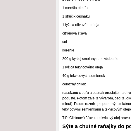
1 menšia cibuľa
1 strúčik cesnaku
1 lyžica olivového oleja
citrónová šťava
soľ
korenie
200 g kyslej smotany na ozdobenie
1 lyžica tekvicového oleja
40 g tekvicových semienok
celozrný chlieb
nasekanú cibuľu a cesnak orestujte na oliv
poduste. Potom zalejte vývarom, osoľte, oko
minút). Potom rozmixujte ponorným mixérom
tekvicovými semienkami a tekvicovým olej
TIP! Citrónovú šťavu a tekvicový olej hravo
Sýte a chutné raňajky do po