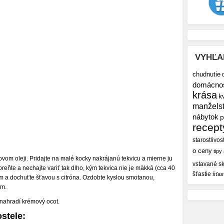
VYHĽA
chudnutie
domácno
krása
k
manžels
nábytok
p
recept
starostlivos
o ceny
tipy
ovom oleji. Pridajte na malé kocky nakrájanú tekvicu a mierne ju
vstavané sk
reňte a nechajte variť tak dlho, kým tekvica nie je mäkká (cca 40
šťastie
šťas
 a dochuťte šťavou s citróna. Ozdobte kyslou smotanou,
om.
 nahradí krémový ocot.
stele: