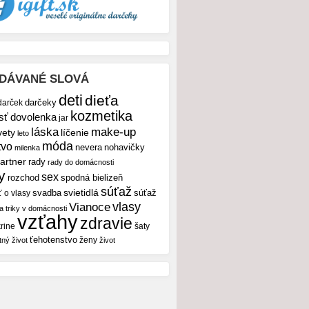
DÁVANÉ SLOVÁ
deti
dieťa
darček
darčeky
kozmetika
sť
dovolenka
jar
make-up
láska
vety
líčenie
leto
móda
tvo
nevera
nohavičky
milenka
artner
rady
rady do domácnosti
y
sex
rozchod
spodná bielizeň
súťaž
svietidlá
svadba
ť o vlasy
súťaž
vlasy
Vianoce
 a triky v domácnosti
vzťahy
zdravie
rine
šaty
ťehotenstvo
ženy
tný život
život