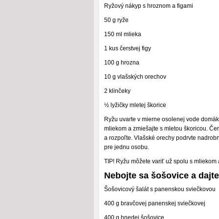
Ryžový nákyp s hroznom a figami
50 g ryže
150 ml mlieka
1 kus čerstvej figy
100 g hrozna
10 g vlašských orechov
2 klinčeky
½ lyžičky mletej škorice
Ryžu uvarte v mierne osolenej vode domäkka
mliekom a zmiešajte s mletou škoricou. Čer
a rozpoľte. Vlašské orechy podrvte nadrob
pre jednu osobu.
TIP! Ryžu môžete variť už spolu s mliekom 
Nebojte sa šošovice a dajte
Šošovicový šalát s panenskou sviečkovou
400 g bravčovej panenskej sviečkovej
400 g hnedej šošovice