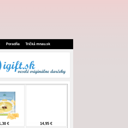
e
Poradňa
Tričká mnau.sk