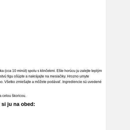
 (cca 10 minút) spolu s klinčekmi. Ešte horúcu ju zalejte teplým
stvú figu ošúpte a nakrájajte na mesiačiky. Hrozno umyte
no. Všetko zmiešajte a môžete podávať. Ingrediencie sú uvedené
a celou škoricou.
 si ju na obed: