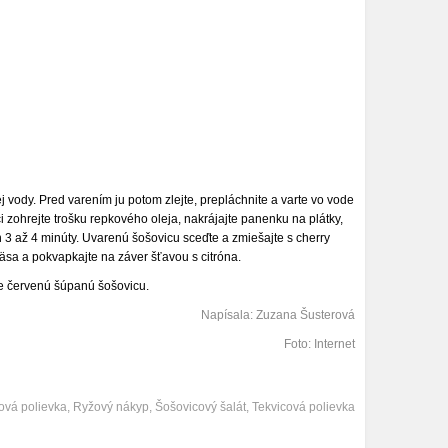
vody. Pred varením ju potom zlejte, prepláchnite a varte vo vode
i zohrejte trošku repkového oleja, nakrájajte panenku na plátky,
án 3 až 4 minúty. Uvarenú šošovicu sceďte a zmiešajte s cherry
äsa a pokvapkajte na záver šťavou s citróna.
e červenú šúpanú šošovicu.
Napísala: Zuzana Šusterová
Foto: Internet
ová polievka
,
Ryžový nákyp
,
Šošovicový šalát
,
Tekvicová polievka