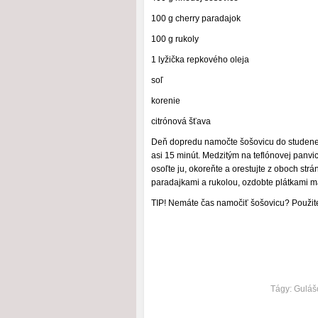
100 g cherry paradajok
100 g rukoly
1 lyžička repkového oleja
soľ
korenie
citrónová šťava
Deň dopredu namočte šošovicu do studenej 
asi 15 minút. Medzitým na teflónovej panvic
osoľte ju, okoreňte a orestujte z oboch str
paradajkami a rukolou, ozdobte plátkami m
TIP! Nemáte čas namočiť šošovicu? Použit
Tágy:
Guláš