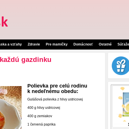
áska a vzťahy
Zdravie
Pre mamičky
Domácnosť
Ostatné
Súťaž
 každú gazdinku
Polievka pre celú rodinu
k nedeľnému obedu:
Gulášová polievka z hlivy ustricovej
400 g hlivy ustricovej
400 g zemiakov
1 červená paprika