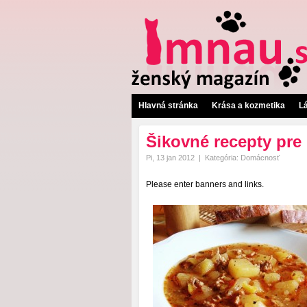
Hlavná stránka
Krása a kozmetika
L
Šikovné recepty pre
Pi, 13 jan 2012
|
Kategória:
Domácnosť
Please enter banners and links.