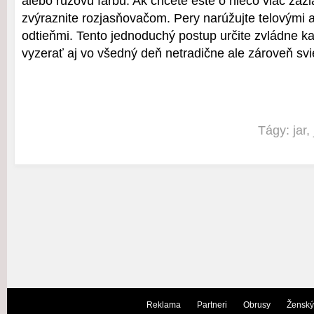
alebo ružovú farbu. Ak chcete ešte o niečo viac zažiar
zvýraznite rozjasňovačom. Pery narúžujte telovými 
odtieňmi. Tento jednoduchý postup určite zvládne k
vyzerať aj vo všedný deň netradične ale zároveň svi
Tágy:
jar
,
Reklama
Partneri
Obrusy
Ženský