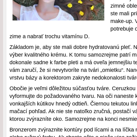
zimné oble
ste mali pr
make-up. 
potrebuje 
zime a nabrať trochu vitamínu D.
Základom je, aby ste mali dobre hydratovanú pleť.
výber kvalitného krému. K tomu samozrejme patrí m
dokonale sadne k farbe pleti a má oveľa jemnejšiu t
vám zaručí, že si nevytvoríte na tvári „omietku“. Na
vrstvu bázy a korektorom zakryte nedokonalosti tvár
Obočie je veľmi dôležitou súčasťou tváre. Ceruzkou
vyformujte do požadovaného tvaru. Na oči naneste 
vonkajších kútikov hnedý odtieň. Čiernou tekutou lin
mačací pohľad. Ak nie ste natoľko zručná, postačí v
ktorou zvýrazníte oko. Samozrejme na konci nesmie 
Bronzerom zvýraznite kontúry pod lícami a na líčka