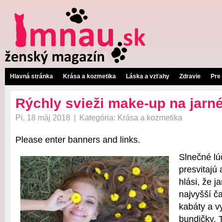
Hlavná stránka
Krása a kozmetika
Láska a vzťahy
Zdravie
Pre
Rýchly svieži make-up na jarné
Pi, 18 máj 2018
|
Kategória:
Krása a kozmetika
Please enter banners and links.
Slnečné lú
presvitajú
hlási, že ja
najvyšší č
kabáty a v
bundičky. 