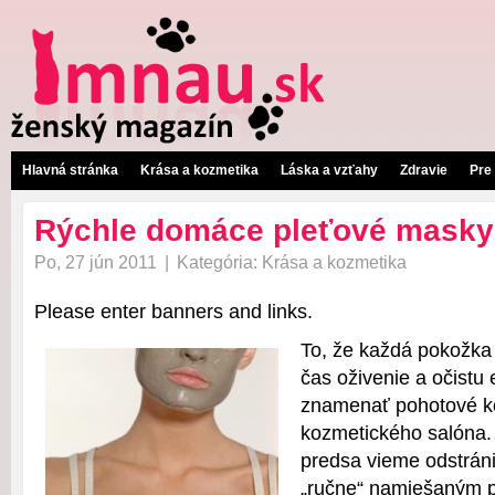
Hlavná stránka
Krása a kozmetika
Láska a vzťahy
Zdravie
Pre
Rýchle domáce pleťové masky
Po, 27 jún 2011
|
Kategória:
Krása a kozmetika
Please enter banners and links.
To, že každá pokožka 
čas oživenie a očistu
znamenať pohotové k
kozmetického salóna.
predsa vieme odstrán
„ručne“ namiešaným 