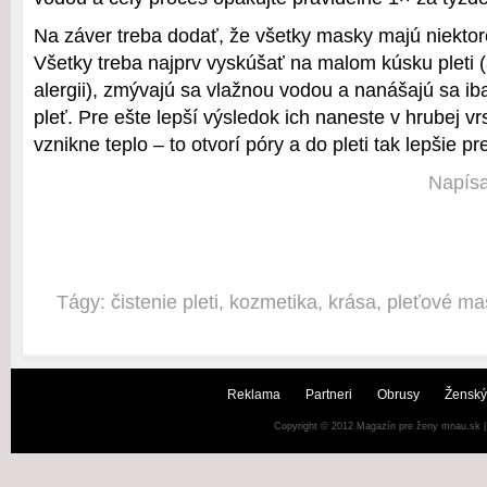
Na záver treba dodať, že všetky masky majú niektor
Všetky treba najprv vyskúšať na malom kúsku pleti (
alergii), zmývajú sa vlažnou vodou a nanášajú sa ib
pleť. Pre ešte lepší výsledok ich naneste v hrubej vr
vznikne teplo – to otvorí póry a do pleti tak lepšie pr
Napísa
Tágy:
čistenie pleti
,
kozmetika
,
krása
,
pleťové ma
Reklama
Partneri
Obrusy
Ženský
Copyright © 2012
Magazín pre ženy mnau.sk
|