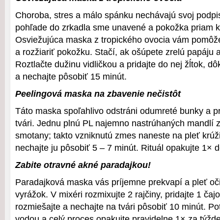
Choroba, stres a málo spánku nechávajú svoj podpis a
pohľade do zrkadla sme unavené a pokožka priam k
Osviežujúca maska z tropického ovocia vám pomôže
a rozžiariť pokožku. Stačí, ak ošúpete zrelú papáju 
Roztlačte dužinu vidličkou a pridajte do nej žĺtok, d
a nechajte pôsobiť 15 minút.
Peelingová maska na zbavenie nečistôt
Táto maska spoľahlivo odstráni odumreté bunky a pr
tvári. Jednu plnú PL najemno nastrúhaných mandlí 
smotany; takto vzniknutú zmes naneste na pleť kr
nechajte ju pôsobiť 5 – 7 minút. Rituál opakujte 1× 
Zabite otravné akné paradajkou!
Paradajková maska vás príjemne prekvapí a pleť oč
vyrážok. V mixéri rozmixujte 2 rajčiny, pridajte 1 ča
rozmiešajte a nechajte na tvári pôsobiť 10 minút. P
vodou a celý proces opakujte pravidelne 1× za týžd