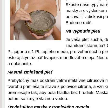
Skúste naše typy na r
masky a s výsledkom 
pochváliť v diskusii p
Budeme radi!
Na vypnutie pleti
Je vaša pleť suchá, 
známkami starnutia? O
PL jogurtu s 1 PL teplého medu, pre veľmi suchú ple
ešte aj štyri až päť kvapiek mandľového oleja. Nech
a opláchnite.
Mastná zmiešaná pleť
Prebytočný maz odstráni veľmi efektívne citrusová 
tvarohu primiešajte šťavu z polovice citróna, a vzn
premiešajte tak, aby bola hladká bez hrudiek. Mask
potom sa zmyje vlažnou vodou.
Osviežujúca maska z tropického ovocia