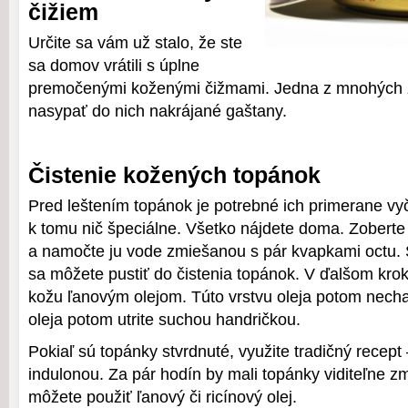
čižiem
Určite sa vám už stalo, že ste
sa domov vrátili s úplne
premočenými koženými čižmami. Jedna z mnohých z
nasypať do nich nakrájané gaštany.
Čistenie kožených topánok
Pred leštením topánok je potrebné ich primerane vyč
k tomu nič špeciálne. Všetko nájdete doma. Zoberte
a namočte ju vode zmiešanou s pár kvapkami octu. 
sa môžete pustiť do čistenia topánok. V ďalšom kro
kožu ľanovým olejom. Túto vrstvu oleja potom necha
oleja potom utrite suchou handričkou.
Pokiaľ sú topánky stvrdnuté, využite tradičný recept –
indulonou. Za pár hodín by mali topánky viditeľne 
môžete použiť ľanový či ricínový olej.