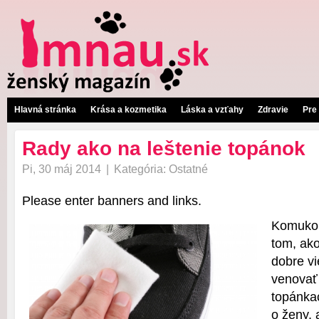
Hlavná stránka
Krása a kozmetika
Láska a vzťahy
Zdravie
Pre
Rady ako na leštenie topánok
Pi, 30 máj 2014
|
Kategória:
Ostatné
Please enter banners and links.
Komukoľ
tom, ako
dobre vi
venovať
topánkac
o ženy, 