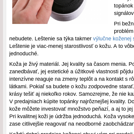
topánok
signálov
Pri bežn
problém
nebudete. Leštenie sa týka takmer
výlučne koženej 
Leštenie je viac-menej starostlivosť o kožu. A to vô
jednoduché.
Koža je živý materiál. Jej kvality sa časom menia. P
zanedbávať, jej estetické a úžitkové vlastnosti pôjd
intenzívne reaguje na zmeny teplôt a na kontakt s 
látkami. Pokiaľ sa budete o kožu zodpovedne starať,
krásy tešiť aj niekoľko rokov. Samozrejme, že nie k
V predajniach kúpite topánky najrôznejšej kvality. D
kože môžete investovať množstvo peňazí, a aj to je
Pri kvalitnej koži je údržba jednoduchá. Koža vysoke
zase citlivejšie reagovať na neodborné zaobchádzan