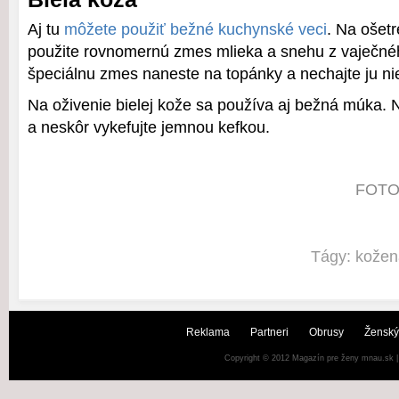
Aj tu
môžete použiť bežné kuchynské veci
. Na ošetr
použite rovnomernú zmes mlieka a snehu z vaječnéh
špeciálnu zmes naneste na topánky a nechajte ju ni
Na oživenie bielej kože sa používa aj bežná múka. 
a neskôr vykefujte jemnou kefkou.
FOTO:
Tágy:
kožen
Reklama
Partneri
Obrusy
Ženský
Copyright © 2012
Magazín pre ženy mnau.sk
|