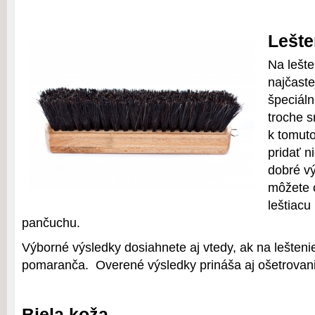
Lešte
Na lešte
najčaste
špeciáln
troche 
k tomut
pridať n
dobré vý
môžete 
leštiacu
pančuchu.
Výborné výsledky dosiahnete aj vtedy, ak na lešteni
pomaranča. Overené výsledky prináša aj ošetrovan
Biela koža