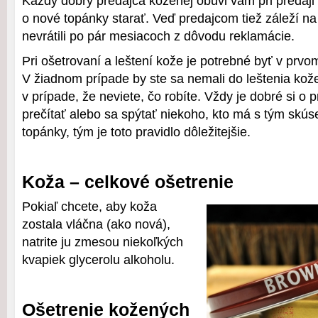
Každý dobrý predajca koženej obuvi vám pri predaji 
o nové topánky starať. Veď predajcom tiež záleží na
nevrátili po pár mesiacoch z dôvodu reklamácie.
Pri ošetrovaní a leštení kože je potrebné byť v prvo
V žiadnom prípade by ste sa nemali do leštenia kož
v prípade, že neviete, čo robíte. Vždy je dobré si o 
prečítať alebo sa spýtať niekoho, kto má s tým skús
topánky, tým je toto pravidlo dôležitejšie.
Koža – celkové ošetrenie
Pokiaľ chcete, aby koža
zostala vláčna (ako nová),
natrite ju zmesou niekoľkých
kvapiek glycerolu alkoholu.
Ošetrenie kožených