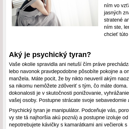
ním vo vzť
jasných zn
stratené an
ním ste, l
chcieť túto
Aký je psychický tyran?
Vaše okolie spravidla ani netuší čím práve prechádza
lebo navonok pravdepodobne pôsobíte pokojne a on
manžela. Máte pocit, že by nikto neuveril akým naoz
sa nikomu nemôžete zdôveriť s tým, čo máte doma
dokonalosti je v skutočnosti ponižovanie, vyhrážani
vašej osoby. Postupne strácate svoje sebavedomie
Psychický tyran je manipulátor. Podceňuje vás, po
vy ste tá najhoršia akú pozná) a postupne izoluje od
nepotrebujete kávičky s kamarátkami ani večierok s