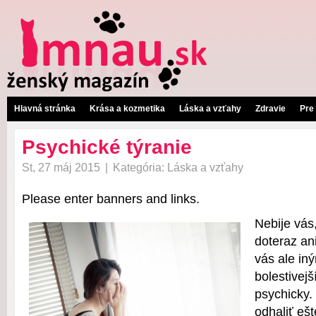
Hlavná stránka
Krása a kozmetika
Láska a vzťahy
Zdravie
Pre
Psychické týranie
St, 27 máj 2015
|
Kategória:
Láska a vzťahy
Please enter banners and links.
Nebije vás,
doteraz ani
vás ale in
bolestivej
psychicky.
odhaliť ešt