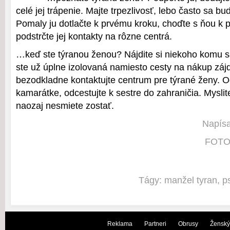
celé jej trápenie. Majte trpezlivosť, lebo často sa b
Pomaly ju dotlačte k prvému kroku, choďte s ňou k 
podstrčte jej kontakty na rôzne centrá.
…keď ste týranou ženou? Nájdite si niekoho komu s
ste už úplne izolovaná namiesto cesty na nákup záj
bezodkladne kontaktujte centrum pre týrané ženy. Od
kamarátke, odcestujte k sestre do zahraničia. Myslit
naozaj nesmiete zostať.
Napísa
FOTO:
Tágy:
manžel tyran
,
p
Reklama
Partneri
Obrusy
Ženský