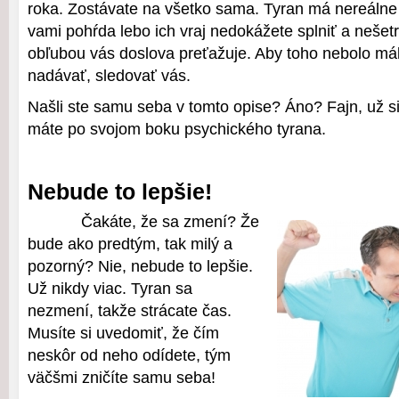
roka. Zostávate na všetko sama. Tyran má nereáln
vami pohŕda lebo ich vraj nedokážete splniť a nešetrí
obľubou vás doslova preťažuje. Aby toho nebolo mál
nadávať, sledovať vás.
Našli ste samu seba v tomto opise? Áno? Fajn, už si
máte po svojom boku psychického tyrana.
Nebude to lepšie!
Čakáte, že sa zmení? Že
bude ako predtým, tak milý a
pozorný? Nie, nebude to lepšie.
Už nikdy viac. Tyran sa
nezmení, takže strácate čas.
Musíte si uvedomiť, že čím
neskôr od neho odídete, tým
väčšmi zničíte samu seba!