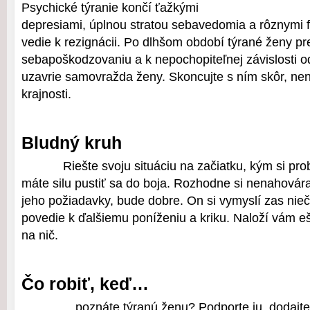
Psychické týranie končí ťažkými
depresiami, úplnou stratou sebavedomia a rôznymi f
vedie k rezignácii. Po dlhšom období týrané ženy p
sebapoškodzovaniu a k nepochopiteľnej závislosti od
uzavrie samovražda ženy. Skoncujte s ním skôr, nen
krajnosti.
Bludný kruh
Riešte svoju situáciu na začiatku, kým si p
máte silu pustiť sa do boja. Rozhodne si nenahováraj
jeho požiadavky, bude dobre. On si vymyslí zas nie
povedie k ďalšiemu poníženiu a kriku. Naloží vám eš
na nič.
Čo robiť, keď…
…poznáte týranú ženu? Podporte ju, dodajte j