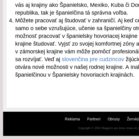
vás aj krajiny ako Španielsko, Mexiko, Kuba či D
republika, tak je španielčina tá správna voľba.
Môžete pracovať aj študovať v zahraničí. Aj keď 
samo o sebe vzrušujúce, učenie sa španielčiny otv
možnosť pracovať v španielsky hovoriacej krajine 
krajine študovať. Vyjsť zo svojej komfortnej zóny a
v zámorskej krajine vám môže pomôcť profesioná
sa rozvíjať. Veď aj
slovenčina pre cudzincov
žijúc
otvára nové možnosti v našej rodnej krajine. A inak
španielčinou v Španielsky hovoriacich krajinách.
Reklama
Partneri
Obrusy
Ženský
Copyright © 2012
Magazín pre ženy mnau.sk
|