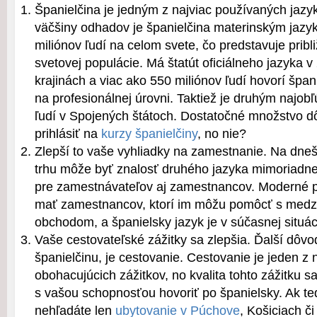
Španielčina je jedným z najviac používaných jazy
väčšiny odhadov je španielčina materinským jazy
miliónov ľudí na celom svete, čo predstavuje pribl
svetovej populácie. Má štatút oficiálneho jazyka v
krajinách a viac ako 550 miliónov ľudí hovorí špani
na profesionálnej úrovni. Taktiež je druhým najo
ľudí v Spojených štátoch. Dostatočné množstvo d
prihlásiť na
kurzy španielčiny
, no nie?
Zlepší to vaše vyhliadky na zamestnanie. Na dn
trhu môže byť znalosť druhého jazyka mimoriad
pre zamestnávateľov aj zamestnancov. Moderné 
mať zamestnancov, ktorí im môžu pomôcť s med
obchodom, a španielsky jazyk je v súčasnej situác
Vaše cestovateľské zážitky sa zlepšia. Ďalší dôvo
španielčinu, je cestovanie. Cestovanie je jeden z 
obohacujúcich zážitkov, no kvalita tohto zážitku s
s vašou schopnosťou hovoriť po španielsky. Ak t
nehľadáte len
ubytovanie v Púchove
, Košiciach či