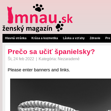
Hlavná stránka
Krása a kozmetika
Láska a vzťahy
Zdravie
Pre
Prečo sa učiť španielsky?
Št, 24 feb 2022
|
Kategória:
Nezaradené
Please enter banners and links.