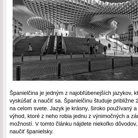
Španielčina je jedným z najobľúbenejších jazykov, k
vyskúšať a naučiť sa. Španielčinu študuje približne 
na celom svete. Jazyk je krásny, široko používaný 
výhod, ktoré z neho robia jednu z výnimočných a z
možností. V tomto článku nájdete niekoľko dôvodov, 
naučiť španielsky.