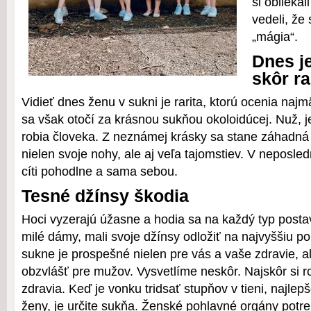
si obliekal
vedeli, že
„mágia“.
Dnes j
skôr ra
Vidieť dnes ženu v sukni je rarita, ktorú ocenia na
sa však otočí za krásnou sukňou okoloidúcej. Nuž, je
robia človeka. Z neznámej krásky sa stane záhadná 
nielen svoje nohy, ale aj veľa tajomstiev. V neposle
cíti pohodlne a sama sebou.
Tesné džínsy škodia
Hoci vyzerajú úžasne a hodia sa na každý typ postavy
milé dámy, mali svoje džínsy odložiť na najvyššiu pol
sukne je prospešné nielen pre vás a vaše zdravie, al
obzvlášť pre mužov. Vysvetlíme neskôr. Najskôr si 
zdravia. Keď je vonku tridsať stupňov v tieni, najle
ženy, je určite sukňa. Ženské pohlavné orgány potre