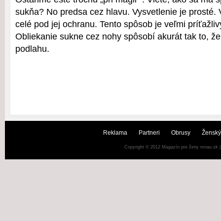
sukňa? No predsa cez hlavu. Vysvetlenie je prosté. 
celé pod jej ochranu. Tento spôsob je veľmi príťažli
Obliekanie sukne cez nohy spôsobí akurát tak to, ž
podlahu.
Reklama
Partneri
Obrusy
Ženský
Copyright © 2012
Magazín pre ženy mnau.sk
|