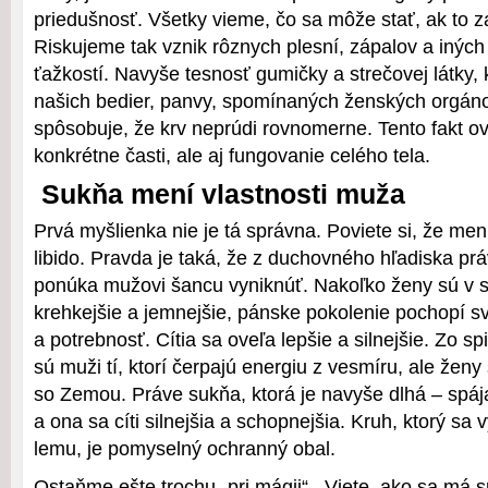
priedušnosť. Všetky vieme, čo sa môže stať, ak to
Riskujeme tak vznik rôznych plesní, zápalov a inýc
ťažkostí. Navyše tesnosť gumičky a strečovej látky, 
našich bedier, panvy, spomínaných ženských orgáno
spôsobuje, že krv neprúdi rovnomerne. Tento fakt ov
konkrétne časti, ale aj fungovanie celého tela.
Sukňa mení vlastnosti muža
Prvá myšlienka nie je tá správna. Poviete si, že me
libido. Pravda je taká, že z duchovného hľadiska pr
ponúka mužovi šancu vyniknúť. Nakoľko ženy sú v su
krehkejšie a jemnejšie, pánske pokolenie pochopí sv
a potrebnosť. Cítia sa oveľa lepšie a silnejšie. Zo sp
sú muži tí, ktorí čerpajú energiu z vesmíru, ale ženy 
so Zemou. Práve sukňa, ktorá je navyše dlhá – spá
a ona sa cíti silnejšia a schopnejšia. Kruh, ktorý sa v
lemu, je pomyselný ochranný obal.
Ostaňme ešte trochu „pri mágii“ . Viete, ako sa má 