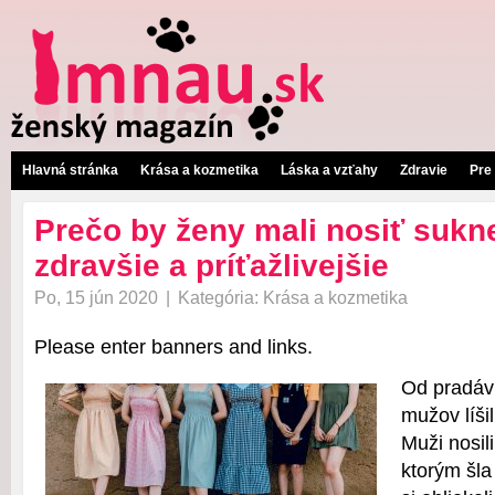
Hlavná stránka
Krása a kozmetika
Láska a vzťahy
Zdravie
Pre
Prečo by ženy mali nosiť suk
zdravšie a príťažlivejšie
Po, 15 jún 2020
|
Kategória:
Krása a kozmetika
Please enter banners and links.
Od pradáv
mužov líši
Muži nosil
ktorým šla