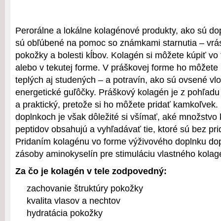
Perorálne a lokálne kolagénové produkty, ako sú dop
sú obľúbené na pomoc so známkami starnutia – vrásk
pokožky a bolesti kĺbov. Kolagén si môžete kúpiť vo
alebo v tekutej forme. V práškovej forme ho môžete 
teplých aj studených – a potravín, ako sú ovsené vlo
energetické guľôčky. Práškový kolagén je z pohľadu
a praktický, pretože si ho môžete pridať kamkoľvek.
doplnkoch je však dôležité si všímať, aké množstvo
peptidov obsahujú a vyhľadávať tie, ktoré sú bez prid
Pridaním kolagénu vo forme výživového doplnku dop
zásoby aminokyselín pre stimuláciu vlastného kola
Za čo je kolagén v tele zodpovedný:
zachovanie štruktúry pokožky
kvalita vlasov a nechtov
hydratácia pokožky