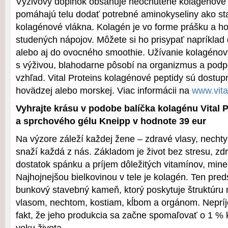
Výživový doplnok obsahuje neochutené kolagénové p
pomáhajú telu dodať potrebné aminokyseliny ako s
kolagénové vlákna. Kolagén je vo forme prášku a hod
studených nápojov. Môžete si ho prisypať napríklad 
alebo aj do ovocného smoothie. Užívanie kolagéno
s výživou, blahodarne pôsobí na organizmus a podp
vzhľad. Vital Proteins kolagénové peptidy sú dostup
hovädzej alebo morskej. Viac informácii na
www.vita
Vyhrajte krásu v podobe balíčka kolagénu Vital 
a sprchového gélu Kneipp v hodnote 39 eur
Na výzore záleží každej žene – zdravé vlasy, nechty
snaží každá z nás. Základom je život bez stresu, zd
dostatok spánku a príjem dôležitých vitamínov, miner
Najhojnejšou bielkovinou v tele je kolagén. Ten pred
bunkový stavebný kameň, ktorý poskytuje štruktúru 
vlasom, nechtom, kostiam, kĺbom a orgánom. Neprí
fakt, že jeho produkcia sa začne spomaľovať o 1 %