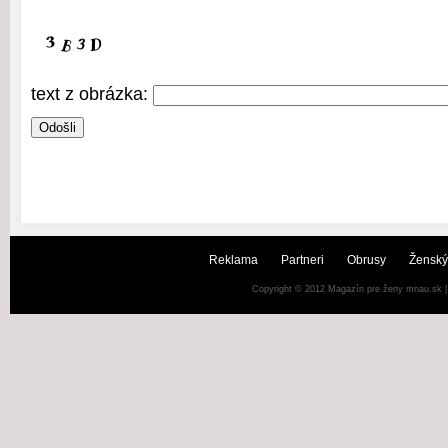
text z obrázka:
Reklama
Partneri
Obrusy
Ženský
Copyright © 2012
Magazín pre ženy mnau.sk
|