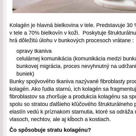
Kolagén je hlavná bielkovina v tele. Predstavuje 30
v tele a 70% bielkovín v koži. Poskytuje štrukturál
hrá dôležitú úlohu v bunkových procesoch vrátane :
opravy tkaniva
celulárnej komunikácia (komunikácia medzi bunk
bunkovej migrácia, proces nevyhnutný na udržani
buniek)
Bunky spojivového tkaniva nazývané fibroblasty pro
kolagén. Ako ľudia starnú, ich kolagén sa fragmentuj
fibroblastov sa zhoršuje a produkcia kolagénu sa s
spolu so stratou ďalšieho kľúčového štrukturálneho
elastín vedú k príznakom starnutia, ktoré sa odráža 
vlasoch, nechtov, ale aj kĺboch a kostiach.
Čo spôsobuje stratu kolagénu?