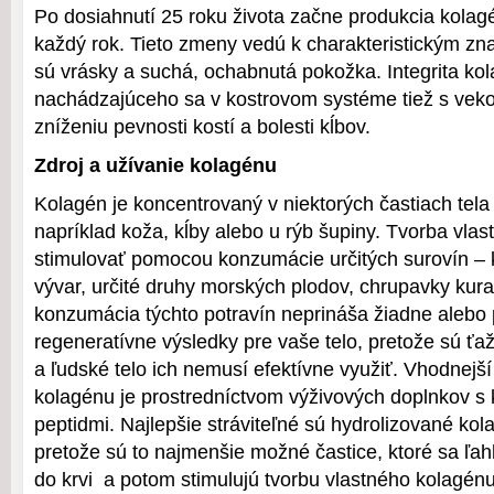
Po dosiahnutí 25 roku života začne produkcia kolag
každý rok. Tieto zmeny vedú k charakteristickým zn
sú vrásky a suchá, ochabnutá pokožka. Integrita ko
nachádzajúceho sa v kostrovom systéme tiež s veko
zníženiu pevnosti kostí a bolesti kĺbov.
Zdroj a užívanie kolagénu
Kolagén je koncentrovaný v niektorých častiach tela 
napríklad koža, kĺby alebo u rýb šupiny. Tvorba vla
stimulovať pomocou konzumácie určitých surovín – k
vývar, určité druhy morských plodov, chrupavky kur
konzumácia týchto potravín neprináša žiadne alebo 
regeneratívne výsledky pre vaše telo, pretože sú ťaž
a ľudské telo ich nemusí efektívne využiť. Vhodnejší
kolagénu je prostredníctvom výživových doplnkov s
peptidmi. Najlepšie stráviteľné sú hydrolizované kol
pretože sú to najmenšie možné častice, ktoré sa ľahk
do krvi a potom stimulujú tvorbu vlastného kolagé