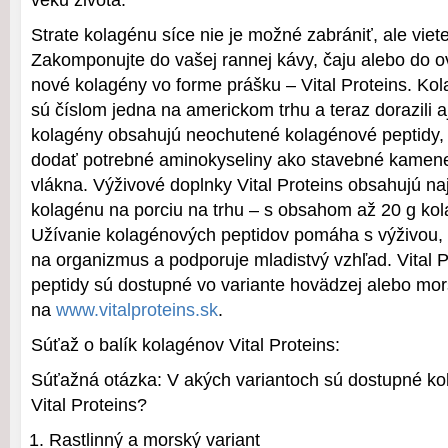
veku života.
Strate kolagénu síce nie je možné zabrániť, ale viet
Zakomponujte do vašej rannej kávy, čaju alebo do 
nové kolagény vo forme prášku – Vital Proteins. Kol
sú číslom jedna na americkom trhu a teraz dorazili aj
kolagény obsahujú neochutené kolagénové peptidy, 
dodať potrebné aminokyseliny ako stavebné kamen
vlákna. Výživové doplnky Vital Proteins obsahujú n
kolagénu na porciu na trhu – s obsahom až 20 g kol
Užívanie kolagénových peptidov pomáha s výživou,
na organizmus a podporuje mladistvý vzhľad. Vital 
peptidy sú dostupné vo variante hovädzej alebo mors
na
www.vitalproteins.sk
.
Súťaž o balík kolagénov Vital Proteins:
Súťažná otázka: V akých variantoch sú dostupné ko
Vital Proteins?
Rastlinný a morský variant