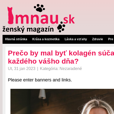
Hlavná stránka
Krása a kozmetika
Láska a vzťahy
Zdravie
Pre
Prečo by mal byť kolagén súč
každého vášho dňa?
Ut, 31 jan 2023
|
Kategória:
Nezaradené
Please enter banners and links.