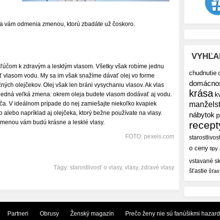
 sa vám odmenia zmenou, ktorú zbadáte už čoskoro.
VYHĽA
 kľúčom k zdravým a lesklým vlasom. Všetky však robíme jednu
chudnutie
vlasom vodu. My sa im však snažíme dávať olej vo forme
domácno
ých olejčekov. Olej však len bráni vysychaniu vlasov. Ak vlas
krása
k
edná veľká zmena: okrem oleja budete vlasom dodávať aj vodu.
a. V ideálnom prípade do nej zamiešajte niekoľko kvapiek
manžels
alebo napríklad aj olejčeka, ktorý bežne používate na vlasy.
nábytok
p
dmenou vám budú krásne a lesklé vlasy.
recept
FOTO: pexels.com
starostlivos
o ceny
tipy
vstavané sk
Tágy:
starostlivosť o vlasy
,
vlasy
,
zdravé vlasy
šťastie
šťas
Partneri
Obrusy
Ženský magazín
Prečo ženy nie sú fanúšikmi hazar