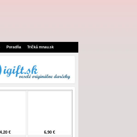
e
Poradňa
Tričká mnau.sk