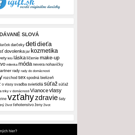
DÁVANÉ SLOVÁ
deti
dieťa
darček
darčeky
kozmetika
sť
dovolenka
jar
make-up
láska
vety
líčenie
leto
móda
tvo
nevera
nohavičky
milenka
artner
rady
rady do domácnosti
y
sex
rozchod
spodná bielizeň
súťaž
svietidlá
svadba
ť o vlasy
súťaž
vlasy
Vianoce
 a triky v domácnosti
vzťahy
zdravie
rine
šaty
ťehotenstvo
ženy
tný život
život
dných hier?