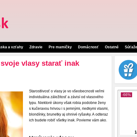
áska a vzťahy
Zdravie
Pre mamičky
Domácnosť
Ostatné
Súťaž
svoje vlasy starať inak
Starostlivosť o vlasy je vo všeobecnosti veľmi
individuálna záležitosť a závisí od vlasového
typu. Niektoré úkony však robia podobne ženy
s kučeravou hrivou i s jemnými, riedkymi vlasmi,
blondínky, brunetky aj ohnivé ryšavky. A odteraz
ich budete robiť všetky inak. Povieme vám ako.