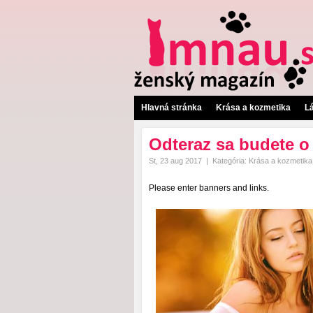
Hlavná stránka
Krása a kozmetika
L
Odteraz sa budete o 
St, 23 aug 2017
|
Kategória:
Krása a kozmetika
Please enter banners and links.