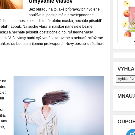
Umývanie vlasov
Bez ohľadu na to, aké prípravky pri hygiene
používate, postup máte pravdepodobne
chnete, nanesiete kondicionér alebo masku, necháte pôsobiť
robiť naopak. Na suché vlasy si najskôr nanesiete bežne
asku a necháte pôsobiť dostatočne dlho. Následne vlasy
om. Vaše vlasy budú vyživené, ozdravené a nebudú zaťažené
 ľahkosťou budete príjemne prekvapená. Nový postup sa čoskoro
VYHĽA
e na
adne
cieť
MNAU.
ľmi
é
si
tia.
ODPO
, aby
né,