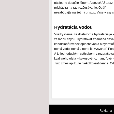
následne dosušte fénom. A pozor! Až teraz
prichádza na rad rozčesávanie. Opäť
nezabúdajte na šetrný prístup. Vaše vlasy
Hydratácia vodou
Všetky vieme, že dostatočná hydratácia je
zásadnú chybu. Hydratovať znamená dávať 
kondicionérov bez oplachovania a hydratačn
nemá vodu, nemá z neho čo vysychať. Posl
A to jednoduchým spôsobom, z rozprašovač
kvalitného oleja – kokosového, mandľového 
Túto zmes aplikujte niekoľkokrát denne. O
Reklama