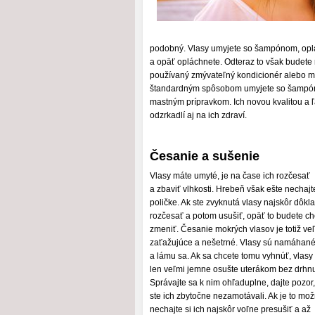
podobný. Vlasy umyjete so šampónom, oplá
a opäť opláchnete. Odteraz to však budete 
používaný zmývateľný kondicionér alebo m
štandardným spôsobom umyjete so šampón
mastným prípravkom. Ich novou kvalitou a
odzrkadlí aj na ich zdraví.
Česanie a sušenie
Vlasy máte umyté, je na čase ich rozčesať
a zbaviť vlhkosti. Hrebeň však ešte nechajt
poličke. Ak ste zvyknutá vlasy najskôr dôkl
rozčesať a potom usušiť, opäť to budete ch
zmeniť. Česanie mokrých vlasov je totiž ve
zaťažujúce a nešetrné. Vlasy sú namáhan
a lámu sa. Ak sa chcete tomu vyhnúť, vlasy 
len veľmi jemne osušte uterákom bez drhnu
Správajte sa k nim ohľaduplne, dajte pozor
ste ich zbytočne nezamotávali. Ak je to mož
nechajte si ich najskôr voľne presušiť a až