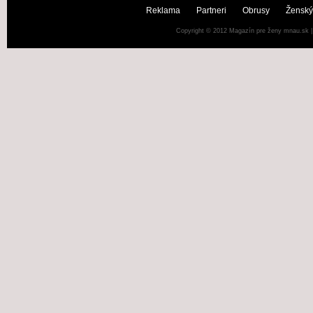
Reklama
Partneri
Obrusy
Ženský
Copyright © 2012
Magazín pre ženy mnau.sk
|