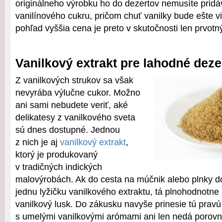
originálneho výrobku ho do dezertov nemusíte pridá
vanilínového cukru, pričom chuť vanilky bude ešte vi
pohľad vyššia cena je preto v skutočnosti len prvotn
Vanilkový extrakt pre lahodné deze
Z vanilkových strukov sa však
nevyrába výlučne cukor. Možno
ani sami nebudete veriť, aké
delikatesy z vanilkového sveta
sú dnes dostupné. Jednou
z nich je aj
vanilkový extrakt
,
ktorý je produkovaný
v tradičných indických
malovýrobách. Ak do cesta na múčnik alebo plnky d
jednu lyžičku vanilkového extraktu, tá plnohodnotne
vanilkový lusk. Do zákusku navyše prinesie tú pravú
s umelými vanilkovými arómami ani len nedá porovna