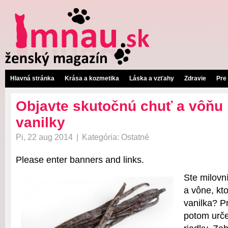
Hlavná stránka
Krása a kozmetika
Láska a vzťahy
Zdravie
Pre
Objavte skutočnú chuť a vôňu 
vanilky
Pi, 22 aug 2014
|
Kategória:
Ostatné
Please enter banners and links.
Ste milov
a vône, kto
vanilka? P
potom urč