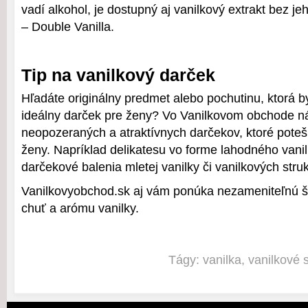
vadí alkohol, je dostupný aj vanilkový extrakt bez 
– Double Vanilla.
Tip na vanilkový darček
Hľadáte originálny predmet alebo pochutinu, ktorá b
ideálny darček pre ženy? Vo Vanilkovom obchode n
neopozeraných a atraktívnych darčekov, ktoré poteš
ženy. Napríklad delikatesu vo forme lahodného vanil
darčekové balenia mletej vanilky či vanilkových stru
Vanilkovyobchod.sk aj vám ponúka nezameniteľnú ša
chuť a arómu vanilky.
Tágy:
vanilka
,
vanilkové 