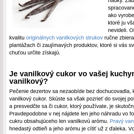
riadky. Za
spracované
ako vyrobe
ktoré ju v
nevideli. 
kvalitu
originálnych vanilkových strukov
ručne zbiera
plantážach či zaujímavých produktov, ktoré si vás s
chuťou určite získajú.
Je vanilkový cukor vo vašej kuchy
vanilkový?
Pečenie dezertov sa nezaobíde bez dochucovadla, k
vanilkový cukor. Skúste sa však pozrieť do svojej po
a presvedčte sa či cukor, ktorý používate, je skutočn
Pravdepodobne v nej nájdete len jeho náhradu vo f
cukru obsahujúceho len vanilkovú arómu.
Pravý van
hnedastý odtieň a jeho arómu je cítiť už z ďaleka. V