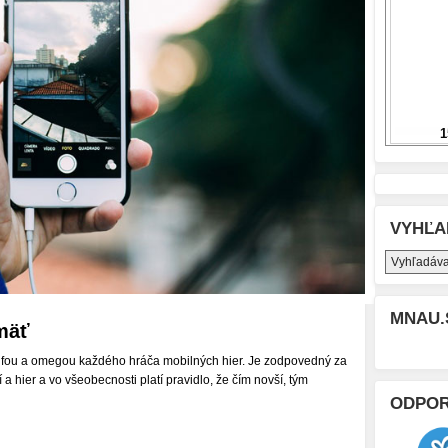
VYHĽA
MNAU.
mäť
alfou a omegou každého hráča mobilných hier. Je zodpovedný za
a hier a vo všeobecnosti platí pravidlo, že čím novší, tým
ODPO