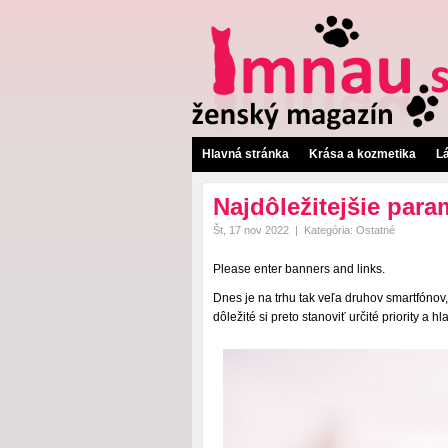
Hlavná stránka
Krása a kozmetika
L
Najdôležitejšie para
Št, 17 nov 2022
|
Kategória:
Ostatné
Please enter banners and links.
Dnes je na trhu tak veľa druhov smartfónov, 
dôležité si preto stanoviť určité priority a 