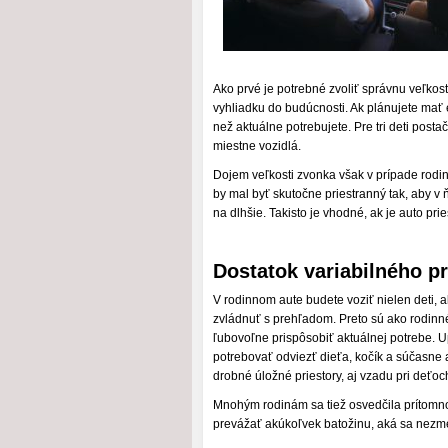
Ako prvé je potrebné zvoliť správnu veľkosť
vyhliadku do budúcnosti. Ak plánujete mať e
než aktuálne potrebujete. Pre tri deti postač
miestne vozidlá.
Dojem veľkosti zvonka však v prípade rodinn
by mal byť skutočne priestranný tak, aby v ň
na dlhšie. Takisto je vhodné, ak je auto prie
Dostatok variabilného pr
V rodinnom aute budete voziť nielen deti, al
zvládnuť s prehľadom. Preto sú ako rodinn
ľubovoľne prispôsobiť aktuálnej potrebe. 
potrebovať odviezť dieťa, kočík a súčasne aj
drobné úložné priestory, aj vzadu pri deťoc
Mnohým rodinám sa tiež osvedčila prítomno
prevážať akúkoľvek batožinu, aká sa nezmes