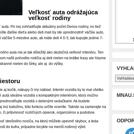
Veľkosť auta odrážajúca
veľkosť rodiny
 auta. Pri nej zohľadňujte aktuálny počet členov rodiny, no tiež
šte ďalšie dieťa alebo deti mali by ste uprednostniť väčšie auto,
í väčšie 5-miestne auto, ak máte deti 4 či 5, tak kupujte jedine 7-
ého auta nie je tak dôležitý ako skutočná veľkosť interiéru. Ten
om našli pohodlie rodičia aj deti nielen na krátke trasy ale hlavne
stranné nielen do šírky, ale aj do výšky.
VYHĽA
iestoru
e aj kočík, nákupy či iný náklad. Interiér vozidla by to mal všetko
MNAU.
é autá ideálne vozidlá s kompaktným interiérom, ktorý možno
Uprednostňujte vozidlá s delenými sedačkami. Ak budete
 inú batožinu, túto funkciu určite oceníte. Takisto sa zamerajte na
h, či prítomnosť rozličných opierok, organizérov a podobne.
ODPO
sť strešného nosiča, na ktorý môžete upevniť skybox, a teda
tí do kufra, prípadne bicykle na menší rodinný výlet.