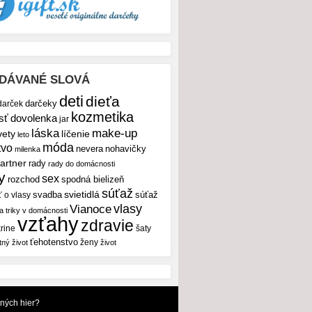
DÁVANÉ SLOVÁ
deti
dieťa
darček
darčeky
kozmetika
sť
dovolenka
jar
make-up
láska
vety
líčenie
leto
móda
tvo
nevera
nohavičky
milenka
artner
rady
rady do domácnosti
y
sex
rozchod
spodná bielizeň
súťaž
svietidlá
svadba
ť o vlasy
súťaž
vlasy
Vianoce
 a triky v domácnosti
vzťahy
zdravie
rine
šaty
ťehotenstvo
ženy
tný život
život
dných hier?