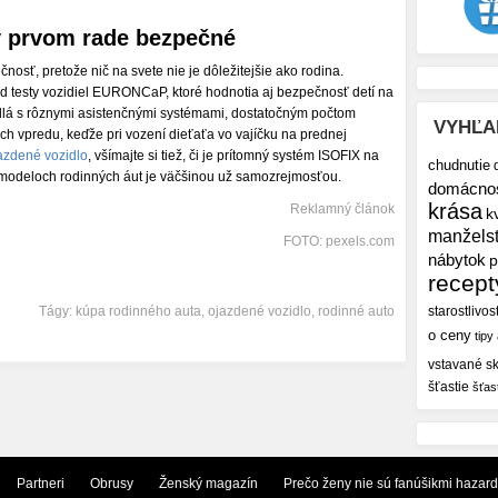
v prvom rade bezpečné
osť, pretože nič na svete nie je dôležitejšie ako rodina.
lad testy vozidiel EURONCaP, ktoré hodnotia aj bezpečnosť detí na
idlá s rôznymi asistenčnými systémami, dostatočným počtom
VYHĽA
ch vpredu, keďže pri vození dieťaťa vo vajíčku na prednej
azdené vozidlo
, všímajte si tiež, či je prítomný systém ISOFIX na
chudnutie
 modeloch rodinných áut je väčšinou už samozrejmosťou.
domácno
krása
Reklamný článok
k
manžels
FOTO: pexels.com
nábytok
p
recept
Tágy:
kúpa rodinného auta
,
ojazdené vozidlo
,
rodinné auto
starostlivos
o ceny
tipy
vstavané sk
šťastie
šťas
Partneri
Obrusy
Ženský magazín
Prečo ženy nie sú fanúšikmi hazar