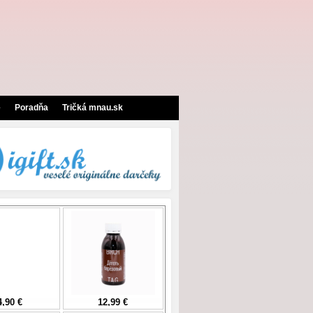
e
Poradňa
Tričká mnau.sk