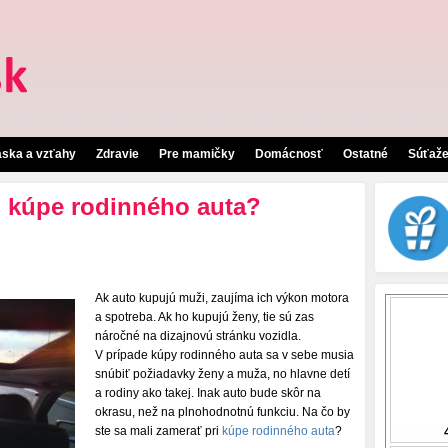
áska a vzťahy
Zdravie
Pre mamičky
Domácnosť
Ostatné
Súťaž
i kúpe rodinného auta?
Ak auto kupujú muži, zaujíma ich výkon motora
a spotreba. Ak ho kupujú ženy, tie sú zas
náročné na dizajnovú stránku vozidla.
V prípade kúpy rodinného auta sa v sebe musia
snúbiť požiadavky ženy a muža, no hlavne detí
a rodiny ako takej. Inak auto bude skôr na
okrasu, než na plnohodnotnú funkciu. Na čo by
ste sa mali zamerať pri
kúpe rodinného auta
?