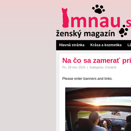
Hlavná stránka
Krása a kozmetika
L
Na čo sa zamerať pr
Po, 28 nov 2016
|
Kategória:
Ostatné
Please enter banners and links.