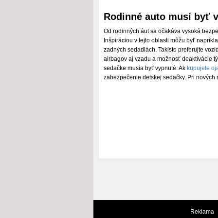
Rodinné auto musí byť 
Od rodinných áut sa očakáva vysoká bezpečn
Inšpiráciou v tejto oblasti môžu byť naprík
zadných sedadlách. Takisto preferujte voz
airbagov aj vzadu a možnosť deaktivácie tý
sedačke musia byť vypnuté. Ak
kupujete oj
zabezpečenie detskej sedačky. Pri nových
Reklama