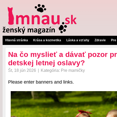
Hlavná stránka
Krása a kozmetika
Láska a vzťahy
Zdravie
Pre
Na čo myslieť a dávať pozor pr
detskej letnej oslavy?
Št, 18 jún 2026
|
Kategória:
Pre mamičky
Please enter banners and links.