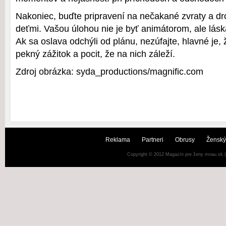
Nakoniec, buďte pripravení na nečakané zvraty a dr
deťmi. Vašou úlohou nie je byť animátorom, ale lá
Ak sa oslava odchýli od plánu, nezúfajte, hlavné je, 
pekný zážitok a pocit, že na nich záleží.
Zdroj obrázka: syda_productions/magnific.com
Reklama
Partneri
Obrusy
Ženský
Copyright © 2012
Magazín pre ženy mnau.sk
|