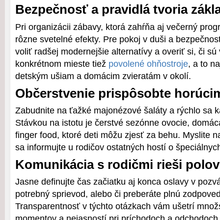
Bezpečnosť a pravidlá tvoria zák
Pri organizácii zábavy, ktorá zahŕňa aj večerný pro
rôzne svetelné efekty. Pre pokoj v duši a bezpečnosť
voliť radšej modernejšie alternatívy a overiť si, či 
konkrétnom mieste tiež
povolené ohňostroje
, a to n
detským ušiam a domácim zvieratám v okolí.
Občerstvenie prispôsobte horúc
Zabudnite na ťažké majonézové šaláty a rýchlo sa k
Stávkou na istotu je čerstvé sezónne ovocie, domá
finger food, ktoré deti môžu zjesť za behu. Myslite 
sa informujte u rodičov ostatných hostí o špeciálnyc
Komunikácia s rodičmi rieši polov
Jasne definujte čas začiatku aj konca oslavy v pozvá
potrebný sprievod, alebo či preberáte plnú zodpoved
Transparentnosť v týchto otázkach vám ušetrí množ
momentov a nejasností pri príchodoch a odchodoch 