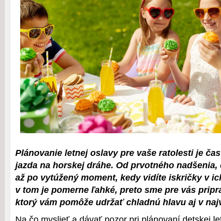
Plánovanie letnej oslavy pre vaše ratolesti je č
jazda na horskej dráhe. Od prvotného nadšenia, c
až po vytúžený moment, kedy vidíte iskričky v ich
v tom je pomerne ľahké, preto sme pre vás pripra
ktorý vám pomôže udržať chladnú hlavu aj v naj
Na čo myslieť a dávať pozor pri plánovaní detskej le