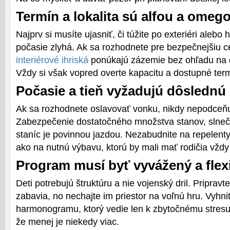
Termín a lokalita sú alfou a ome
Najprv si musíte ujasniť, či túžite po exteriéri alebo 
počasie zlyhá. Ak sa rozhodnete pre bezpečnejšiu c
interiérové ihriská
ponúkajú zázemie bez ohľadu na d
Vždy si však vopred overte kapacitu a dostupné ter
Počasie a tieň vyžadujú dôslednú
Ak sa rozhodnete oslavovať vonku, nikdy nepodceňuj
Zabezpečenie dostatočného množstva stanov, slneč
staníc je povinnou jazdou. Nezabudnite na repelent
ako na nutnú výbavu, ktorú by mali mať rodičia vždy
Program musí byť vyvážený a flex
Deti potrebujú štruktúru a nie vojenský dril. Pripravte 
zabavia, no nechajte im priestor na voľnú hru. Vyhn
harmonogramu, ktorý vedie len k zbytočnému stresu
že menej je niekedy viac.