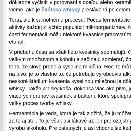
dôkladne vyčistiť v porovnaní s oceľou alebo kerami
vieme, ako je
škótska whisky
preslávená po celom 
Teraz ale k samotnému procesu. Počas fermentácie
aktivity každej z týchto populácií mikroorganizmov. 
časti fermentácii môžu niektoré kvasnice pracovať t
etanol.
V priebehu času sa však tieto kvasinky spomaľujú, č
veľkým množstvom alkoholu a začínajú zomierať, čo
toho, že slove preberá kyselina mliečna. Hoci to mô
na pivo, je to vlastne to, čo potrebujú výrobcovia al
neskoré štádium kvasenia kyselinou mliečnou je dôle
whisky. Takže whisky kaša, dokonca viac ako pivo, 
viacerých druhov kvasiniek a baktérií, ktoré spolupra
veľký proces tvorby whisky.
Fermentácia je veda, ktorá je tak zložitá, že ju môž
za to aj titul. To je však asi lákavé už len pre ozaj
výrobu alkoholu. Pre ostatných je asi vhodnejšie keď