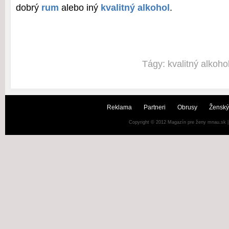
dobrý
rum
alebo iný
kvalitný alkohol
.
Tágy:
kvalitný alkoho
Reklama
Partneri
Obrusy
Ženský
Copyright © 2012
Magazín pre ženy mnau.sk
|