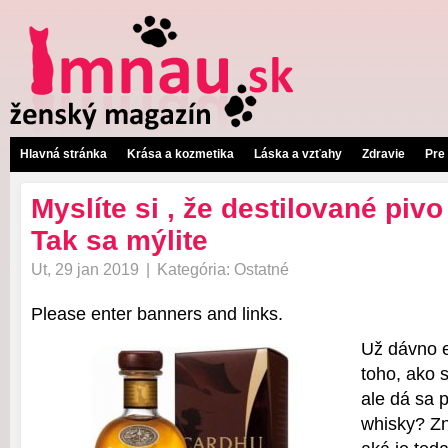
Hlavná stránka
Krása a kozmetika
Láska a vzťahy
Zdravie
Pre
Myslíte si , že destilované pivo
Tak sa mýlite
Ut, 29 jan 2019
|
Kategória:
Ostatné
Please enter banners and links.
Už dávno e
toho, ako 
ale dá sa 
whisky? Zni