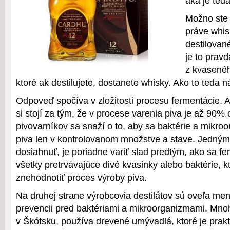
aká je ted
Možno ste t
práve whis
destilovan
je to prav
z kvasenéh
ktoré ak destilujete, dostanete whisky. Ako to teda n
Odpoveď spočíva v zložitosti procesu fermentácie. 
si stojí za tým, že v procese varenia piva je až 90% 
pivovarníkov sa snaží o to, aby sa baktérie a mikro
piva len v kontrolovanom množstve a stave. Jedným
dosiahnuť, je poriadne variť slad predtým, ako sa fer
všetky pretrvávajúce divé kvasinky alebo baktérie, k
znehodnotiť proces výroby piva.
Na druhej strane výrobcovia destilátov sú oveľa men
prevencii pred baktériami a mikroorganizmami. Mno
v Škótsku, používa drevené umývadlá, ktoré je pra