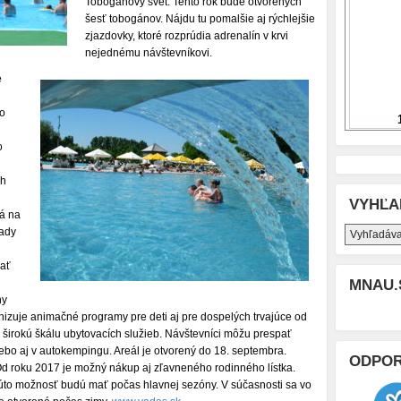
Toboganový svet. Tento rok bude otvorených
šesť tobogánov. Nájdu tu pomalšie aj rýchlejšie
zjazdovky, ktoré rozprúdia adrenalín v krvi
nejednému návštevníkovi.
e
ho
o
ch
VYHĽA
ká na
rady
mať
MNAU.
ny
zuje animačné programy pre deti aj pre dospelých trvajúce od
 širokú škálu ubytovacích služieb. Návštevníci môžu prespať
bo aj v autokempingu. Areál je otvorený do 18. septembra.
ODPO
Od roku 2017 je možný nákup aj zľavneného rodinného lístka.
. Túto možnosť budú mať počas hlavnej sezóny. V súčasnosti sa vo