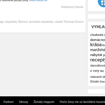
e otvorené počas zimy.
www.vadas.sk
Reklamný článok
ágy:
kúpalisko Štúrovo
,
termálne kúpalisko
,
Vadaš Thermal Resort
VYHĽA
chudnutie
domácno
krása
k
manžels
nábytok
p
recept
starostlivos
o ceny
tipy
vstavané sk
šťastie
šťas
Partneri
Obrusy
Ženský magazín
Prečo ženy nie sú fanúšikmi hazar