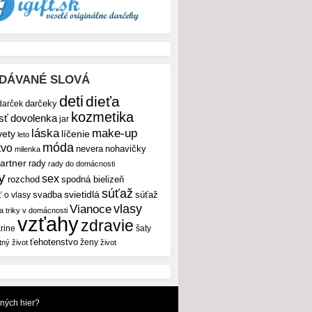
DÁVANÉ SLOVÁ
deti
dieťa
darček
darčeky
kozmetika
sť
dovolenka
jar
make-up
láska
vety
líčenie
leto
móda
tvo
nevera
nohavičky
milenka
artner
rady
rady do domácnosti
y
sex
rozchod
spodná bielizeň
súťaž
svietidlá
svadba
ť o vlasy
súťaž
vlasy
Vianoce
 a triky v domácnosti
vzťahy
zdravie
rine
šaty
ťehotenstvo
ženy
tný život
život
dných hier?