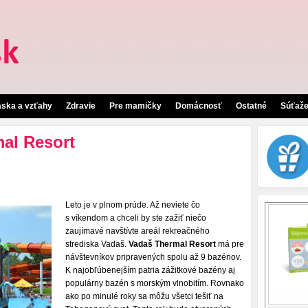
áska a vzťahy
Zdravie
Pre mamičky
Domácnosť
Ostatné
Súťaž
al Resort
Leto je v plnom prúde. Až neviete čo
s víkendom a chceli by ste zažiť niečo
zaujímavé navštívte areál rekreačného
strediska Vadaš.
Vadaš Thermal Resort
má pre
návštevníkov pripravených spolu až 9 bazénov.
K najobľúbenejším patria zážitkové bazény aj
populárny bazén s morským vlnobitím. Rovnako
ako po minulé roky sa môžu všetci tešiť na