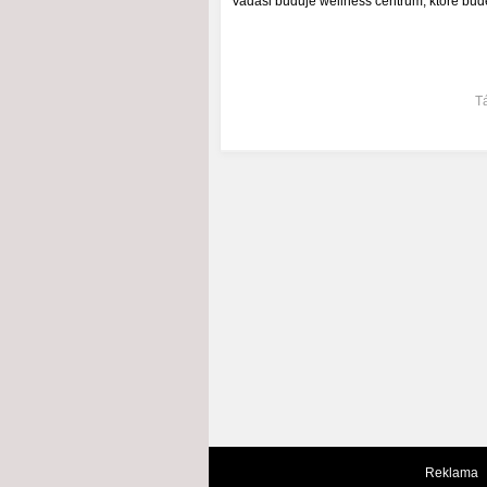
Vadaši buduje wellness centrum, ktoré bud
T
Reklama