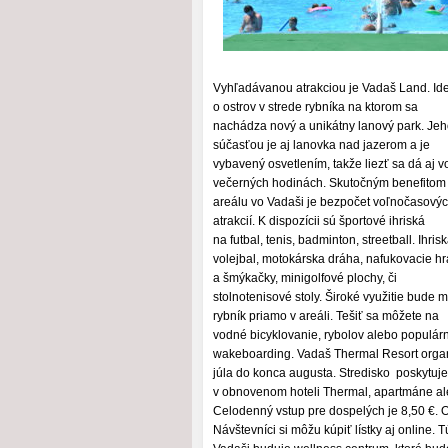
Vyhľadávanou atrakciou je Vadaš Land. Id
o ostrov v strede rybníka na ktorom sa
nachádza nový a unikátny lanový park. Je
súčasťou je aj lanovka nad jazerom a je
vybavený osvetlením, takže liezť sa dá aj v
večerných hodinách. Skutočným benefitom
areálu vo Vadaši je bezpočet voľnočasový
atrakcií. K dispozícii sú športové ihriská
na futbal, tenis, badminton, streetball. Ihris
volejbal, motokárska dráha, nafukovacie h
a šmýkačky, minigolfové plochy, či
stolnotenisové stoly. Široké využitie bude 
rybník priamo v areáli. Tešiť sa môžete na
vodné bicyklovanie, rybolov alebo populár
wakeboarding. Vadaš Thermal Resort organi
júla do konca augusta. Stredisko poskytuje
v obnovenom hoteli Thermal, apartmáne ale
Celodenný vstup pre dospelých je 8,50 €. 
Návštevníci si môžu kúpiť lístky aj online