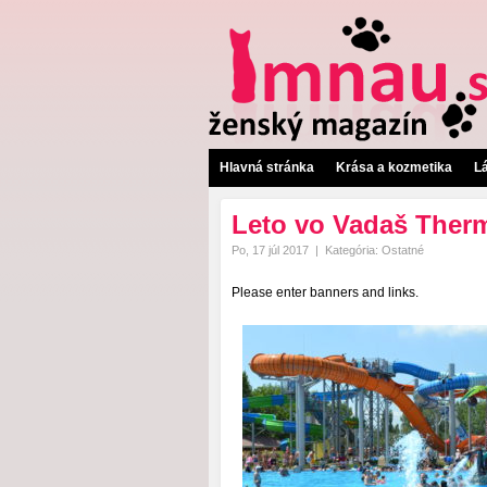
Hlavná stránka
Krása a kozmetika
L
Leto vo Vadaš Therm
Po, 17 júl 2017
|
Kategória:
Ostatné
Please enter banners and links.