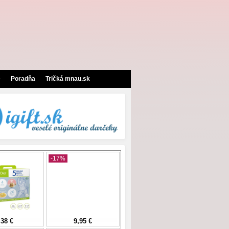
e
Poradňa
Tričká mnau.sk