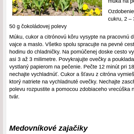
múka na p
Ozdobenie
cukru, 2 – 
50 g čokoládovej polevy
Múku, cukor a citrónovú kôru vysypte na pracovnú d
vajce a maslo. Všetko spolu spracujte na pevné cest
hodinu do chladničky. Na pomúčenej doske cesto vy
asi 3 až 3 milimetre. Povykrajujte ovečky a pouklada
vystlaný papierom na pečenie. Pečte 12 minút pri 1
nechajte vychladnúť. Cukor a šťavu z citróna vymieš
ktorý natriete na vychladnuté ovečky. Nechajte zas
polevu rozpustite a pomocou zdobiaceho vrecúška 
tvár.
Medovníkové zajačiky