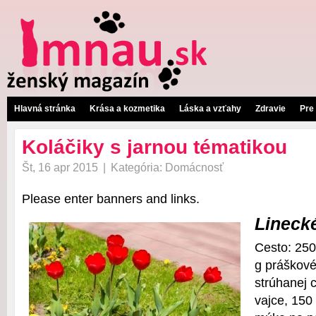
Hlavná stránka
Krása a kozmetika
Láska a vzťahy
Zdravie
Pre
Koláčiky s jarnou tématikou
Št, 16 apr 2015
|
Kategória:
Domácnosť
Please enter banners and links.
Lineck
Cesto: 250
g práškové
strúhanej c
vajce, 150