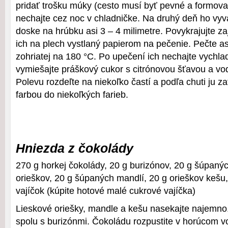
pridať trošku múky (cesto musí byť pevné a formova
nechajte cez noc v chladničke. Na druhý deň ho vy
doske na hrúbku asi 3 – 4 milimetre. Povykrajujte za
ich na plech vystlaný papierom na pečenie. Pečte as
zohriatej na 180 °C. Po upečení ich nechajte vychlad
vymiešajte práškový cukor s citrónovou šťavou a v
Polevu rozdeľte na niekoľko častí a podľa chuti ju za
farbou do niekoľkých farieb.
Hniezda z čokolády
270 g horkej čokolády, 20 g burizónov, 20 g šúpaný
orieškov, 20 g šúpaných mandlí, 20 g orieškov kešu
vajíčok (kúpite hotové malé cukrové vajíčka)
Lieskové oriešky, mandle a kešu nasekajte najemno
spolu s burizónmi. Čokoládu rozpustite v horúcom vo