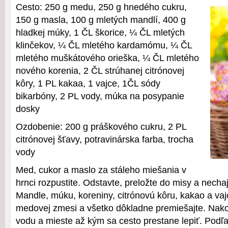
Cesto: 250 g medu, 250 g hnedého cukru,
150 g masla, 100 g mletých mandlí, 400 g
hladkej múky, 1 ČL škorice, ¼ ČL mletých
klinčekov, ¼ ČL mletého kardamómu, ¼ ČL
mletého muškátového orieška, ¼ ČL mletého
nového korenia, 2 ČL strúhanej citrónovej
kôry, 1 PL kakaa, 1 vajce, 1ČL sódy
bikarbóny, 2 PL vody, múka na posypanie
dosky
Ozdobenie: 200 g práškového cukru, 2 PL
citrónovej šťavy, potravinárska farba, trocha
vody
Med, cukor a maslo za stáleho miešania v
hrnci rozpustite. Odstavte, preložte do misy a necha
Mandle, múku, koreniny, citrónovú kôru, kakao a vaj
medovej zmesi a všetko dôkladne premiešajte. Nakon
vodu a mieste až kým sa cesto prestane lepiť. Podľ