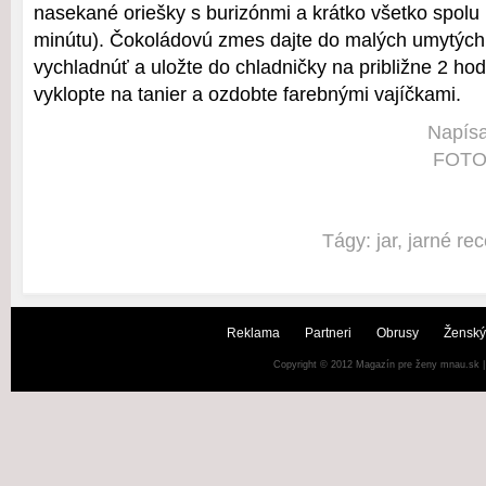
nasekané oriešky s burizónmi a krátko všetko spolu 
minútu). Čokoládovú zmes dajte do malých umytých 
vychladnúť a uložte do chladničky na približne 2 hod
vyklopte na tanier a ozdobte farebnými vajíčkami.
Napísa
FOTO:
Tágy:
jar
,
jarné rec
Reklama
Partneri
Obrusy
Ženský
Copyright © 2012
Magazín pre ženy mnau.sk
|