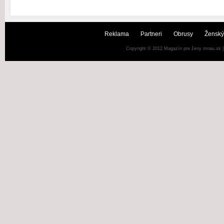
Reklama
Partneri
Obrusy
Ženský
Copyright © 2012
Magazín pre ženy mnau.sk
|