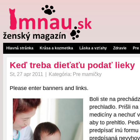
Hlavná stránka
Krása a kozmetika
Láska a vzťahy
Zdravie
Pre
Keď treba dieťaťu podať lieky
St, 27 apr 2011
|
Kategória:
Pre mamičky
Please enter banners and links.
Boli ste na prechád
prechladlo. Prišli na
medicíny a nechuť v
aby to prehltlo. Pe
predpísať inú formu 
predpísaná nevyhov