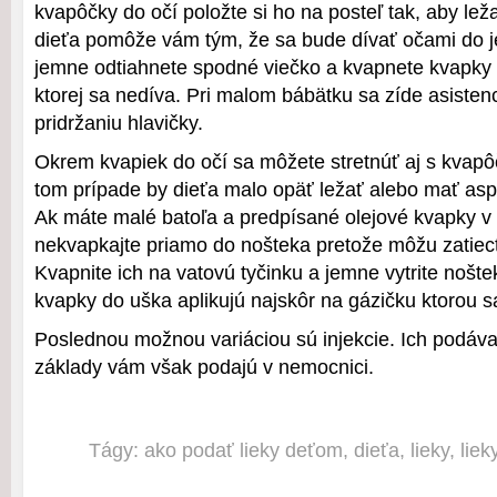
kvapôčky do očí položte si ho na posteľ tak, aby ležal
dieťa pomôže vám tým, že sa bude dívať očami do 
jemne odtiahnete spodné viečko a kvapnete kvapky 
ktorej sa nedíva. Pri malom bábätku sa zíde asistenc
pridržaniu hlavičky.
Okrem kvapiek do očí sa môžete stretnúť aj s kvap
tom prípade by dieťa malo opäť ležať alebo mať asp
Ak máte malé batoľa a predpísané olejové kvapky v
nekvapkajte priamo do nošteka pretože môžu zatiecť
Kvapnite ich na vatovú tyčinku a jemne vytrite nošte
kvapky do uška aplikujú najskôr na gázičku ktorou s
Poslednou možnou variáciou sú injekcie. Ich podáva
základy vám však podajú v nemocnici.
Tágy:
ako podať lieky deťom
,
dieťa
,
lieky
,
liek