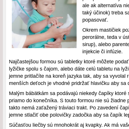
ale ak alternatíva n
taký účinok) treba s
popasovať.
Okrem mastičiek po
perorálne, teda v ús
sirup), alebo parent
injekcie či infúzie.
Najčastejšou formou sú tabletky ktoré môžete poda
lyžičke spolu s čajom, alebo dáte celú tabletu na ly
jemne pritlačíte na koreň jazyka tak, aby sa vyvolal re
menších deťoch je vhodné pridržať hlavičku aby sa 
Malým bábätkám sa podávajú niekedy čapíky ktoré 
priamo do konečníka. S touto formou nie sú žiadne 
takto nemá zaťažený tráviaci trakt. Po zavedení ča
jemne stlačiť obe polovičky zadočka aby sa čapík lep
Súčasťou liečby sú mnohokrát aj kvapky. Ak má va