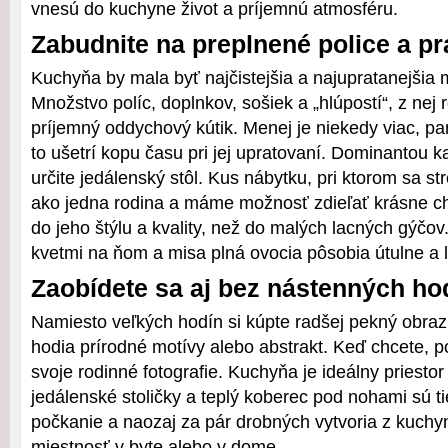
vnesú do kuchyne život a príjemnú atmosféru.
Zabudnite na preplnené police a p
Kuchyňa by mala byť najčistejšia a najupratanejšia
Množstvo políc, doplnkov, sošiek a „hlúpostí“, z nej
príjemný oddychový kútik. Menej je niekedy viac, p
to ušetrí kopu času pri jej upratovaní. Dominantou k
určite jedálenský stôl. Kus nábytku, pri ktorom sa st
ako jedna rodina a máme možnosť zdieľať krásne chv
do jeho štýlu a kvality, než do malých lacných gýčov
kvetmi na ňom a misa plná ovocia pôsobia útulne a 
Zaobídete sa aj bez nástenných ho
Namiesto veľkých hodín si kúpte radšej pekný obra
hodia prírodné motívy alebo abstrakt. Keď chcete, po
svoje rodinné fotografie. Kuchyňa je ideálny priestor
jedálenské stoličky a teplý koberec pod nohami sú ti
počkanie a naozaj za pár drobných vytvoria z kuchy
miestnosť v byte alebo v dome.