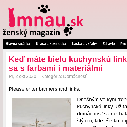
Hlavná stránka
Krása a kozmetika
Láska a vzťahy
Zdravie
Pre
Keď máte bielu kuchynskú link
sa s farbami i materiálmi
Pi, 2 okt 2020
|
Kategória:
Domácnosť
Please enter banners and links.
Dnešným veľkým tren
kuchynské linky. Už t
domácnosť sa nechala „
štýlom, kde všetko pr