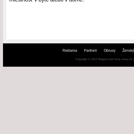
Reklama
Partneri
Obrusy
Ženský
Copyright © 2012
Magazín pre ženy mnau.sk
|