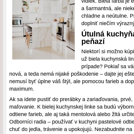
vidiek. Biela farba je
a šarmantná, ale nie
chladne a neútulne. P
doplniť niečím výrazn
Útulná kuchyň
peňazí
Niektorí si možno kúpi
už biela kuchynská li
prípade? Pokiaľ sa vá
nová, a teda nemá nijaké poškodenie – dajte jej ešt
nemusí byť úplne váš štýl, ale pomocou farieb a dop
maximum.
Ak sa idete pustiť do prerábky a zariaďovania, prvé, 
maľovanie. K bielej kuchynskej linke sa budú výborn
odtiene farieb, ale aj taká mentolová alebo žltá určit
Odborníci radia – používať v kuchyni pastelové odti
chuť do jedla, trávenie a upokojujú. Nezabudnite na