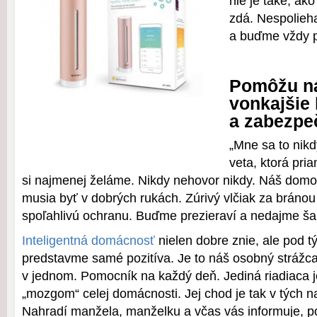
nie je také, ak
zdá. Nespolieh
a buďme vždy p
Pomôžu n
vonkajšie
a zabezpe
„Mne sa to nikd
veta, ktorá pria
si najmenej želáme. Nikdy nehovor nikdy. Náš domo
musia byť v dobrých rukách. Zúrivý vlčiak za bránou 
spoľahlivú ochranu. Buďme prezieraví a nedajme ša
Inteligentná domácnosť
nielen dobre znie, ale pod 
predstavme samé pozitíva. Je to náš osobný strážca, 
v jednom. Pomocník na každý deň. Jediná riadiaca 
„mozgom“ celej domácnosti. Jej chod je tak v tých n
Nahradí manžela, manželku a včas vás informuje, pok