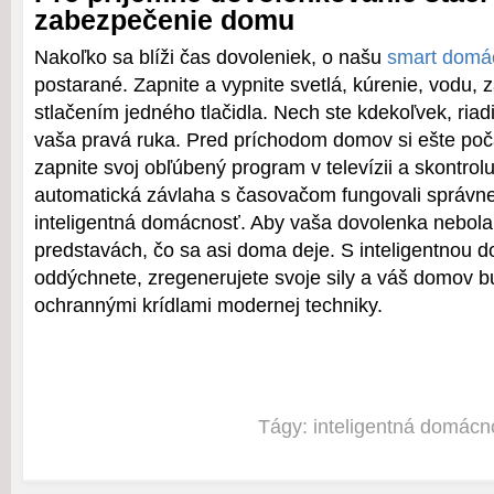
zabezpečenie domu
Nakoľko sa blíži čas dovoleniek, o našu
smart domá
postarané. Zapnite a vypnite svetlá, kúrenie, vodu, z
stlačením jedného tlačidla. Nech ste kdekoľvek, ria
vaša pravá ruka. Pred príchodom domov si ešte po
zapnite svoj obľúbený program v televízii a skontroluj
automatická závlaha s časovačom fungovali správne.
inteligentná domácnosť. Aby vaša dovolenka nebola
predstavách, čo sa asi doma deje. S inteligentnou 
oddýchnete, zregenerujete svoje sily a váš domov b
ochrannými krídlami modernej techniky.
Tágy:
inteligentná domácn