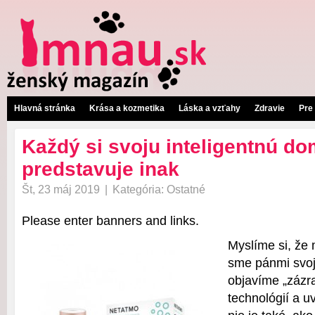
Hlavná stránka
Krása a kozmetika
Láska a vzťahy
Zdravie
Pre
Každý si svoju inteligentnú d
predstavuje inak
Št, 23 máj 2019
|
Kategória:
Ostatné
Please enter banners and links.
Myslíme si, že
sme pánmi svo
objavíme „zázr
technológií a u