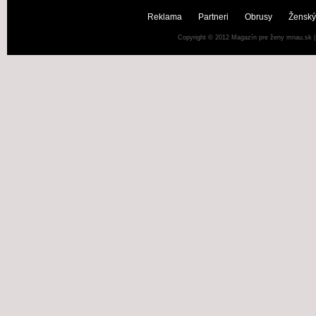
Reklama
Partneri
Obrusy
Ženský
Copyright © 2012
Magazín pre ženy mnau.sk
|