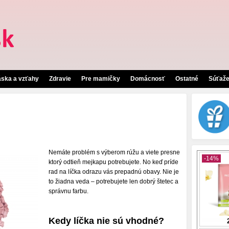
áska a vzťahy
Zdravie
Pre mamičky
Domácnosť
Ostatné
Súťaž
Nemáte problém s výberom rúžu a viete presne
ktorý odtieň mejkapu potrebujete. No keď príde
rad na líčka odrazu vás prepadnú obavy. Nie je
to žiadna veda – potrebujete len dobrý štetec a
správnu farbu.
Kedy líčka nie sú vhodné?