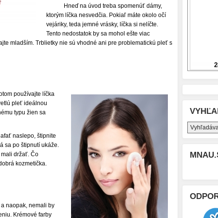
Hneď na úvod treba spomenúť dámy,
ktorým líčka nesvedčia. Pokiaľ máte okolo očí
vejáriky, teda jemné vrásky, líčka si nelíčte.
Tento nedostatok by sa mohol ešte viac
hajte mladším. Trblietky nie sú vhodné ani pre problematickú pleť s
otom používajte líčka
etlú pleť ideálnou
VYHĽA
nému typu žien sa
afať naslepo, štipnite
á sa po štipnutí ukáže.
MNAU.
 mali držať. Čo
 dobrá kozmetička.
ODPO
ť a naopak, nemali by
teniu. Krémové farby