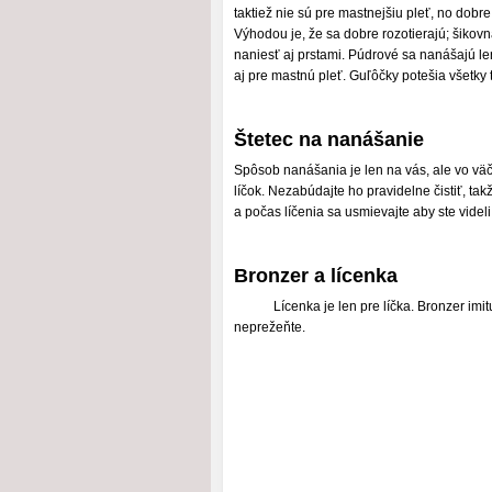
taktiež nie sú pre mastnejšiu pleť, no dobre
Výhodou je, že sa dobre rozotierajú; šikov
naniesť aj prstami. Púdrové sa nanášajú l
aj pre mastnú pleť. Guľôčky potešia všetky 
Štetec na nanášanie
Spôsob nanášania je len na vás, ale vo väč
líčok. Nezabúdajte ho pravidelne čistiť, ta
a počas líčenia sa usmievajte aby ste videli t
Bronzer a lícenka
Lícenka je len pre líčka. Bronzer imi
neprežeňte.