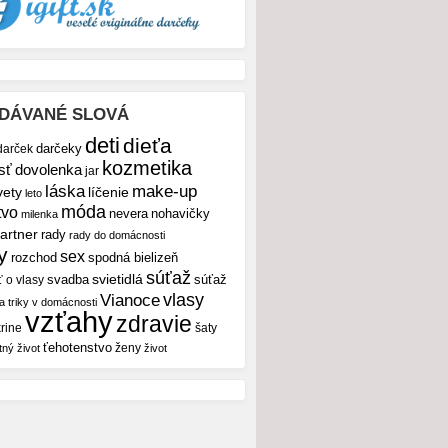
DÁVANÉ SLOVÁ
deti
dieťa
darček
darčeky
kozmetika
sť
dovolenka
jar
make-up
láska
vety
líčenie
leto
móda
tvo
nevera
nohavičky
milenka
artner
rady
rady do domácnosti
y
sex
rozchod
spodná bielizeň
súťaž
svietidlá
svadba
ť o vlasy
súťaž
vlasy
Vianoce
 a triky v domácnosti
vzťahy
zdravie
rine
šaty
ťehotenstvo
ženy
tný život
život