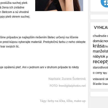
 poslúžia suchej pleti.
ná žena ich zvládne
en štetcom a sú vhodné
typy pleti okrem suchej.
VYHĽA
chudnutie
šine prípadov je najlepším riešením štetec určený na líčenie
domácno
kže pred kúpou vyberajte materiál. Prebytočnú farbu z neho oklepte
krása
k
var svojich líc.
manžels
nábytok
p
recept
tuje opálenú pleť. Ani v jednom ani v druhom prípade to nikdy
starostlivos
o ceny
tipy
Napísala: Zuzana Šusterová
vstavané sk
šťastie
šťas
FOTO: freedigitalphotos.net
Tágy:
farby na líčka
,
líčka
,
make-up