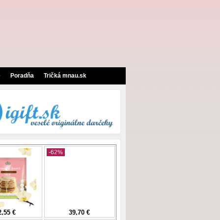
e
Poradňa
Tričká mnau.sk