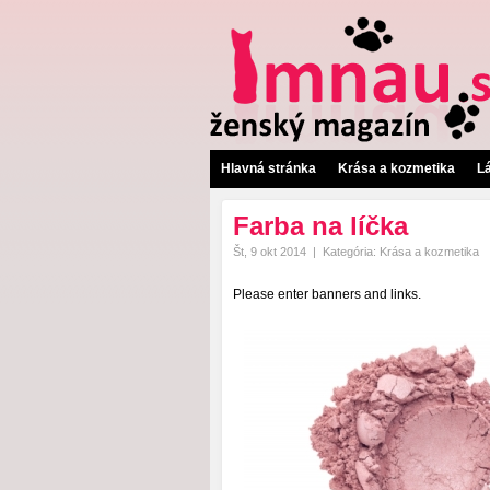
Hlavná stránka
Krása a kozmetika
L
Farba na líčka
Št, 9 okt 2014
|
Kategória:
Krása a kozmetika
Please enter banners and links.