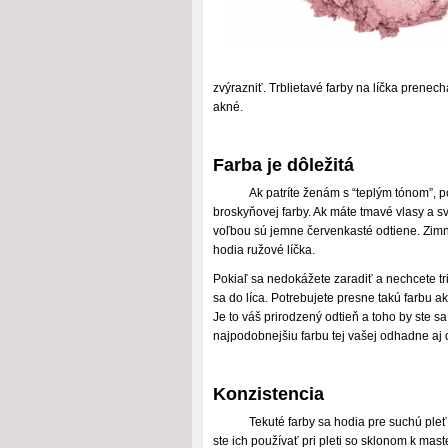
zvýrazniť. Trblietavé farby na líčka prenec
akné.
Farba je dôležitá
Ak patríte ženám s “teplým tónom”, p
broskyňovej farby. Ak máte tmavé vlasy a sv
voľbou sú jemne červenkasté odtiene. Zim
hodia ružové líčka.
Pokiaľ sa nedokážete zaradiť a nechcete tri
sa do líca. Potrebujete presne takú farbu ak
Je to váš prirodzený odtieň a toho by ste sa
najpodobnejšiu farbu tej vašej odhadne aj
Konzistencia
Tekuté farby sa hodia pre suchú ple
ste ich používať pri pleti so sklonom k mas