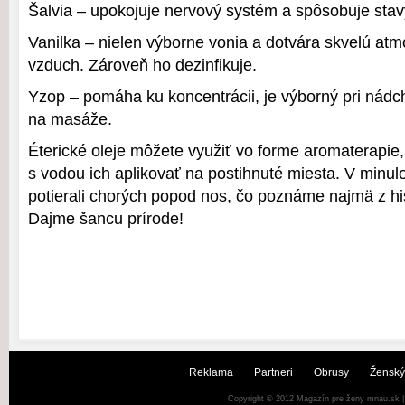
Šalvia – upokojuje nervový systém a spôsobuje stavy
Vanilka – nielen výborne vonia a dotvára skvelú atmo
vzduch. Zároveň ho dezinfikuje.
Yzop – pomáha ku koncentrácii, je výborný pri nádc
na masáže.
Éterické oleje môžete využiť vo forme aromaterapie,
s vodou ich aplikovať na postihnuté miesta. V minulost
potierali chorých popod nos, čo poznáme najmä z his
Dajme šancu prírode!
Reklama
Partneri
Obrusy
Ženský
Copyright © 2012
Magazín pre ženy mnau.sk
|