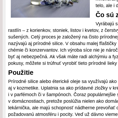
telo, ale i
Čo sú 
Vyrábajú s
rastlín – z korienkov, stoniek, listov i kvetov, z čerstv
sušených. Celý proces je založený na čisto prírodne
nazývajú aj prírodné silice. V obsahu malej fľaštičky
chémie či konzervantov. Ich výroba síce nie je náro
byť aj nebezpečná. Ak však máte radi alchýmiu a fy
pokusy, môžete si trúfnuť vyrobiť tieto prírodné lieky
Použitie
Prírodné silice alebo éterické oleje sa využívajú ako
aj v kozmetike. Uplatnia sa ako prídavné zložky v 
i v parfémoch či v šampónoch. Čoraz populárnejšie s
v domácnostiach, pretože poslúžia nielen ako domá
lekárnička, ale majú schopnosť nádherne prevoňať o
požadovanú atmosféru i pocity. Veď už dávno vieme,