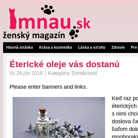
Hlavná stránka
Krása a kozmetika
Láska a vzťahy
Zdravie
Pre
Éterické oleje vás dostanú
St, 26 jún 2019
|
Kategória:
Domácnosť
Please enter banners and links.
Keď raz p
éterických
s nimi chc
doslova č
ľuďom do
mnohoraký