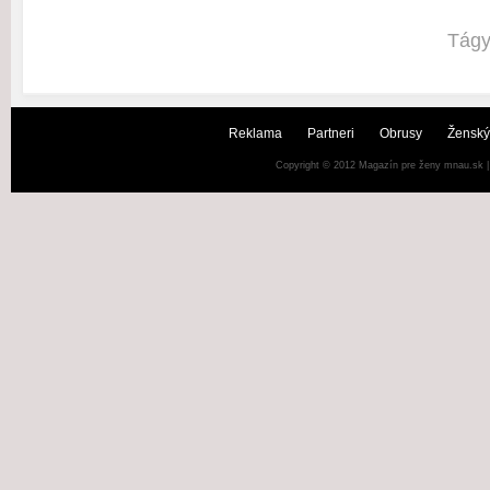
Tág
Reklama
Partneri
Obrusy
Ženský
Copyright © 2012
Magazín pre ženy mnau.sk
|