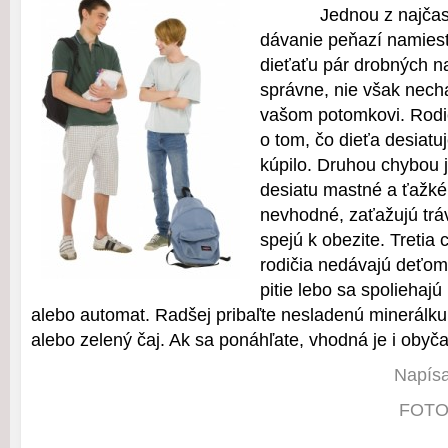
Jednou z najčas
dávanie peňazí namiest
dieťaťu pár drobných na
správne, nie však nech
vašom potomkovi. Rodi
o tom, čo dieťa desiatuj
kúpilo. Druhou chybou 
desiatu mastné a ťažké 
nevhodné, zaťažujú trá
spejú k obezite. Tretia 
rodičia nedávajú deťom
pitie lebo sa spoliehajú
alebo automat. Radšej pribaľte nesladenú minerálku
alebo zelený čaj. Ak sa ponáhľate, vhodná je i obyča
Napísa
FOTO: