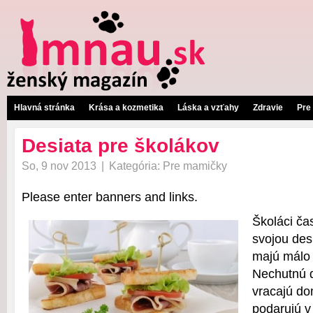
Hlavná stránka
Krása a kozmetika
Láska a vzťahy
Zdravie
Pre
Desiata pre školákov
So, 9 nov 2013
|
Kategória:
Pre mamičky
Please enter banners and links.
Školáci ča
svojou desi
majú málo 
Nechutnú d
vracajú do
podarujú v