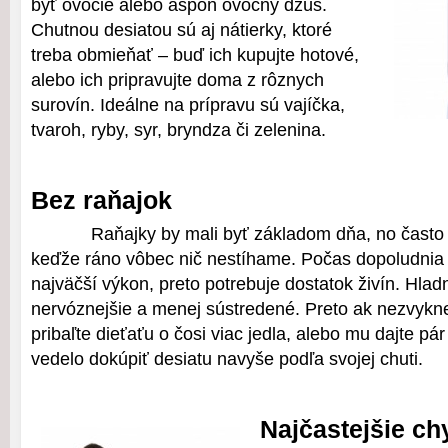
byť ovocie alebo aspoň ovocný džús.
Chutnou desiatou sú aj nátierky, ktoré
treba obmieňať – buď ich kupujte hotové,
alebo ich pripravujte doma z rôznych
surovín. Ideálne na prípravu sú vajíčka,
tvaroh, ryby, syr, bryndza či zelenina.
Bez raňajok
Raňajky by mali byť základom dňa, no čast
keďže ráno vôbec nič nestíhame. Počas dopoludnia
najväčší výkon, preto potrebuje dostatok živín. Hlad
nervóznejšie a menej sústredené. Preto ak nezvykn
pribaľte dieťaťu o čosi viac jedla, alebo mu dajte pá
vedelo dokúpiť desiatu navyše podľa svojej chuti.
Najčastejšie ch