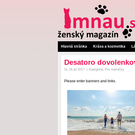
Hlavná stránka
Krása a kozmetika
L
Desatoro dovolenko
St, 26 júl 2017
|
Kategória:
Pre mamičky
Please enter banners and links.