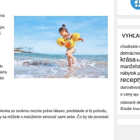
 na
ným
.
VYHĽA
chudnutie
domácno
krása
k
manžels
to
ieťa
nábytok
p
ebo
recept
starostlivos
o ceny
tipy
vstavané sk
šťastie
šťas
lenka so svokrou neznie práve lákavo, predstavte si tú pohodu,
vy sa môžete s manželom venovať sami sebe. Čo by ste povedali