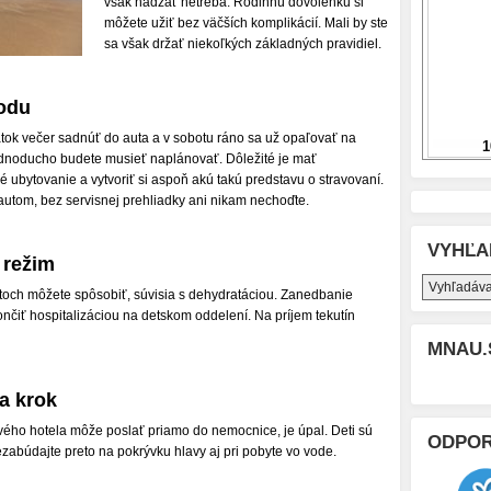
však hádzať netreba. Rodinnú dovolenku si
môžete užiť bez väčších komplikácií. Mali by ste
sa však držať niekoľkých základných pravidiel.
hodu
piatok večer sadnúť do auta a v sobotu ráno sa už opaľovať na
ednoducho budete musieť naplánovať. Dôležité je mať
ubytovanie a vytvoriť si aspoň akú takú predstavu o stravovaní.
autom, bez servisnej prehliadky ani nikam nechoďte.
VYHĽA
 režim
ortoch môžete spôsobiť, súvisia s dehydratáciou. Zanedbanie
ončiť hospitalizáciou na detskom oddelení. Na príjem tekutín
MNAU.
a krok
vého hotela môže poslať priamo do nemocnice, je úpal. Deti sú
ODPO
ezabúdajte preto na pokrývku hlavy aj pri pobyte vo vode.