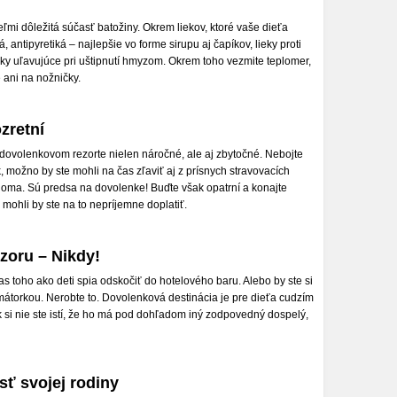
ľmi dôležitá súčasť batožiny. Okrem liekov, ktoré vaše dieťa
 antipyretiká – najlepšie vo forme sirupu aj čapíkov, lieky proti
lieky uľavujúce pri uštipnutí hmyzom. Okrem toho vezmite teplomer,
ani na nožničky.
zretní
ovolenkovom rezorte nielen náročné, ale aj zbytočné. Nebojte
 možno by ste mohli na čas zľaviť aj z prísnych stravovacích
oma. Sú predsa na dovolenke! Buďte však opatrní a konajte
mohli by ste na to nepríjemne doplatiť.
zoru – Nikdy!
s toho ako deti spia odskočiť do hotelového baru. Alebo by ste si
mátorkou. Nerobte to. Dovolenková destinácia je pre dieťa cudzím
k si nie ste istí, že ho má pod dohľadom iný zodpovedný dospelý,
sť svojej rodiny