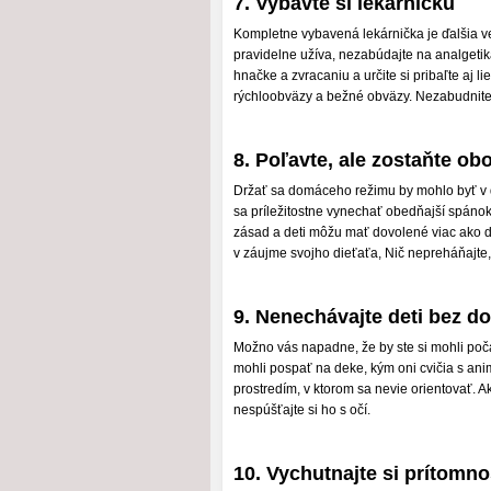
7. Vybavte si lekárničku
Kompletne vybavená lekárnička je ďalšia ve
pravidelne užíva, nezabúdajte na analgetiká,
hnačke a zvracaniu a určite si pribaľte aj 
rýchloobväzy a bežné obväzy. Nezabudnite 
8. Poľavte, ale zostaňte obo
Držať sa domáceho režimu by mohlo byť v d
sa príležitostne vynechať obedňajší spánok,
zásad a deti môžu mať dovolené viac ako d
v záujme svojho dieťaťa, Nič nepreháňajte, 
9. Nenechávajte deti bez do
Možno vás napadne, že by ste si mohli poča
mohli pospať na deke, kým oni cvičia s ani
prostredím, v ktorom sa nevie orientovať. A
nespúšťajte si ho s očí.
10. Vychutnajte si prítomno