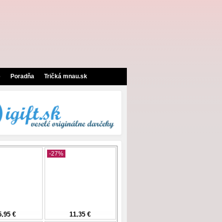
e
Poradňa
Tričká mnau.sk