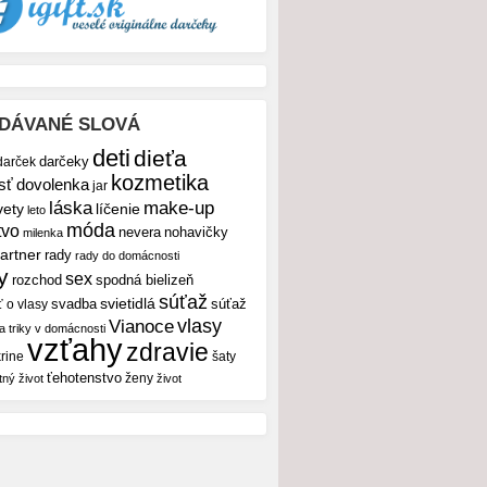
DÁVANÉ SLOVÁ
deti
dieťa
darček
darčeky
kozmetika
sť
dovolenka
jar
make-up
láska
vety
líčenie
leto
móda
tvo
nevera
nohavičky
milenka
artner
rady
rady do domácnosti
y
sex
rozchod
spodná bielizeň
súťaž
svietidlá
svadba
ť o vlasy
súťaž
vlasy
Vianoce
 a triky v domácnosti
vzťahy
zdravie
rine
šaty
ťehotenstvo
ženy
tný život
život