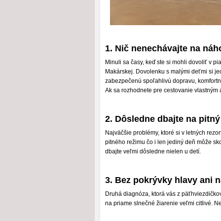
1. Nič nenechávajte na ná
Minuli sa časy, keď ste si mohli dovoliť v 
Makárskej. Dovolenku s malými deťmi si j
zabezpečenú spoľahlivú dopravu, komfortné 
Ak sa rozhodnete pre cestovanie vlastným 
2. Dôsledne dbajte na pitný
Najväčšie problémy, ktoré si v letných rez
pitného režimu čo i len jediný deň môže sk
dbajte veľmi dôsledne nielen u detí.
3. Bez pokrývky hlavy ani n
Druhá diagnóza, ktorá vás z päťhviezdičko
na priame slnečné žiarenie veľmi citlivé. N