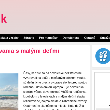
áska a vzťahy
Zdravie
Pre mamičky
Domácnosť
Ostatné
Súťaž
vania s malými deťmi
Časy, keď ste sa na dovolenke bezstarostne
vyvaľovali na pláži s miešaným drinkom v ruke,
sú definitívne preč a vy práve stojíte pred svojou
rodinnou dovolenkou. Apropó… je dovolenka
s deťmi vôbec dovolenkou? Väčšina rodičov sa
k pobytom v letoviskách s malými deťmi stavia
rezervovane, najmä ak ide o zahraničné rezorty.
Opatrnosť je skutočne na mieste, flintu do žita