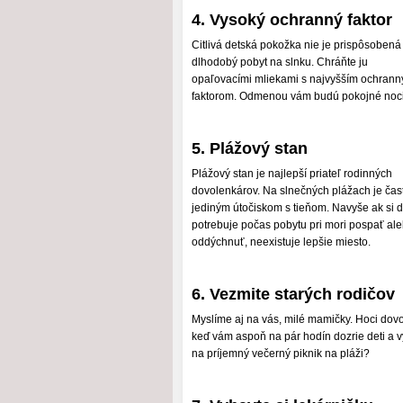
4. Vysoký ochranný faktor
Citlivá detská pokožka nie je prispôsobená
dlhodobý pobyt na slnku. Chráňte ju
opaľovacími mliekami s najvyšším ochran
faktorom. Odmenou vám budú pokojné noci
5. Plážový stan
Plážový stan je najlepší priateľ rodinných
dovolenkárov. Na slnečných plážach je čas
jediným útočiskom s tieňom. Navyše ak si d
potrebuje počas pobytu pri mori pospať al
oddýchnuť, neexistuje lepšie miesto.
6. Vezmite starých rodičov
Myslíme aj na vás, milé mamičky. Hoci dovo
keď vám aspoň na pár hodín dozrie deti a 
na príjemný večerný piknik na pláži?