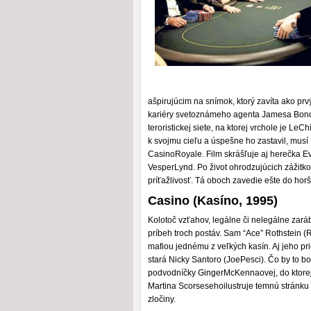
ašpirujúcim na snímok, ktorý zavíta ako pr
kariéry svetoznámeho agenta Jamesa Bonda
teroristickej siete, na ktorej vrchole je L
k svojmu cieľu a úspešne ho zastavil, musí
CasinoRoyale. Film skrášľuje aj herečka Eva
VesperLynd. Po život ohrodzujúcich záži
príťažlivosť. Tá oboch zavedie ešte do horš
Casino (Kasíno, 1995)
Kolotoč vzťahov, legálne či nelegálne zar
príbeh troch postáv. Sam “Ace” Rothstein (
mafiou jednému z veľkých kasín. Aj jeho pr
stará Nicky Santoro (JoePesci). Čo by to b
podvodníčky GingerMcKennaovej, do ktorej
Martina Scorsesehoilustruje temnú stránku
zločiny.