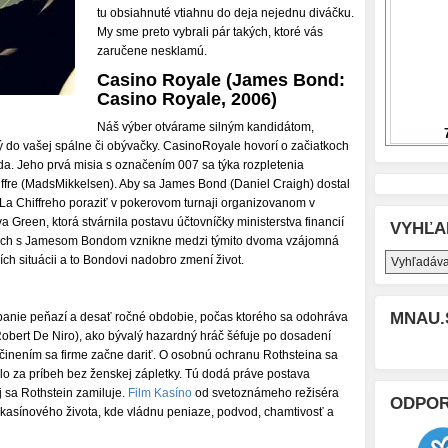
tu obsiahnuté vtiahnu do deja nejednu diváčku.
My sme preto vybrali pár takých, ktoré vás
zaručene nesklamú.
Casino Royale (James Bond:
Casino Royale, 2006)
Náš výber otvárame silným kandidátom,
vý do vašej spálne či obývačky. CasinoRoyale hovorí o začiatkoch
. Jeho prvá misia s označením 007 sa týka rozpletenia
eChiffre (MadsMikkelsen). Aby sa James Bond (Daniel Craigh) dostal
 La Chiffreho poraziť v pokerovom turnaji organizovanom v
 Green, ktorá stvárnila postavu účtovníčky ministerstva financií
VYHĽA
tkoch s Jamesom Bondom vznikne medzi týmito dvoma vzájomná
ích situácii a to Bondovi nadobro zmení život.
MNAU.
ábanie peňazí a desať ročné obdobie, počas ktorého sa odohráva
Robert De Niro), ako bývalý hazardný hráč šéfuje po dosadení
ičinením sa firme začne dariť. O osobnú ochranu Rothsteina sa
olo za príbeh bez ženskej zápletky. Tú dodá práve postava
 sa Rothstein zamiluje.
Film Kasíno
od svetoznámeho režiséra
ODPO
 kasínového života, kde vládnu peniaze, podvod, chamtivosť a