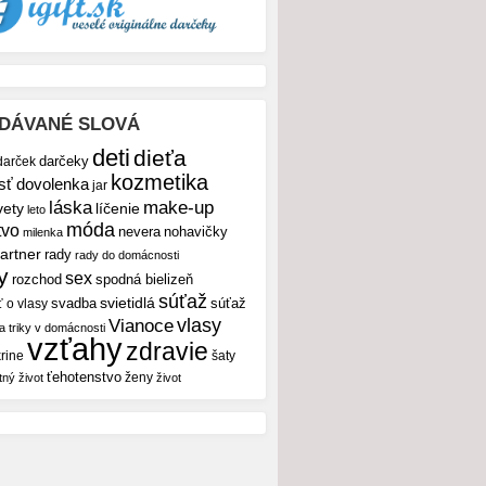
DÁVANÉ SLOVÁ
deti
dieťa
darček
darčeky
kozmetika
sť
dovolenka
jar
make-up
láska
vety
líčenie
leto
móda
tvo
nevera
nohavičky
milenka
artner
rady
rady do domácnosti
y
sex
rozchod
spodná bielizeň
súťaž
svietidlá
svadba
ť o vlasy
súťaž
vlasy
Vianoce
 a triky v domácnosti
vzťahy
zdravie
rine
šaty
ťehotenstvo
ženy
tný život
život