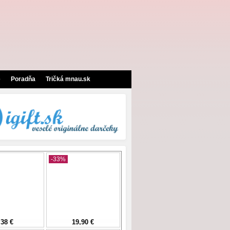
e
Poradňa
Tričká mnau.sk