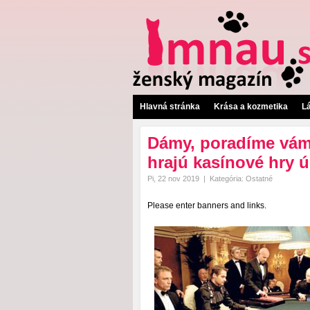
Hlavná stránka
Krása a kozmetika
L
Dámy, poradíme vám 
hrajú kasínové hry ú
Pi, 22 nov 2019
|
Kategória:
Ostatné
Please enter banners and links.