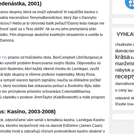
edenástka, 2001)
ou skupiny, ktorá sa snaží vykradnúť tri najväčšie kasína v
atria mecenášovi TerrymuBenedictovi, ktorý žije s Dannyho
áciou? Alebo je to obrovský balík peňazí?Danny teda riskuje nie
ožnosť opäť sa s Tess zblížiť. Ak sa mu jeho premyslený plán
VYHĽA
šetko. Film disponuje skutočne kvalitným obsadením a uvidíte tu
taDamona.
chudnutie
domácno
krása
k
é hry
priamo od hráčskeho stola. BenCampbell (JimSturgess) je
o, ako vyriešiť problém financovania svojho štúdia. Odpoveďou sú
manžels
ých študentov, ktorí každý víkend chodia do LasVegas, využiť
nábytok
p
l tejto skupiny si všimne profesor matematiky, Micky Rosa
recept
a vymyslí viacero tajných signálov, naučia sa dôkladne počítať
starostlivos
 ktorý nezvláda tlak získavania peňazí a životného štýlu stále
o ceny
tipy
 ako len prichytenie prísneho ochrankára ColemaWilliamsa
kú zápletku v postave JimmTaylor (KateBosworth) a máte program
vstavané sk
šťastie
šťas
s: Kasíno, 2003-2008)
tok, odporúčame vám seriál s tematikou kasína. LasVegas Kasíno
sína, ktorého bezpečnosť má na starosti EdDelino (James Caan).
pohodlie hostí a zabraňujú rôznym podvodníkom kasíno obabrať o