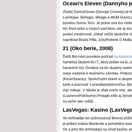
Ocean’s Eleven (Dannyho j
Zlodej DannyOcean (George Clooney) je hlav
LasVegas. Bellagio, Mirage a MGM Grand p
bývalou ženou Tess. Je práve ona tou motiv
len život seba a svojich parťákov, ale aj m
podarí zrealizovať, získať môže skutočne v
napríklad Brada Pitta, JuliuRoberts či Mat
21 (Oko berie, 2008)
Ďalší film nám ponúkne pohľad
na kasínov
hamblivý študent M.I.T., ktorý prišiel na t
hazardné hry. Dostáva sa do skupiny nadan
svoje nadanie k slušnému zárobku. Potenciá
(KevinSpacey). Spoločnými silami si skupin
karty a pracovať s pravdepodobnosťou. Ben,
viac riskuje. V stávke je však oveľa viac,
(LaurenceFishburne).Pridajte ešte aj žens
na večer ako vyšitý.
LasVegas: Kasino (LasVega
Ak nehľadáte len jednorazový filmový pôži
je príbeh hotela Montecito a priľahlého ka
On a jeho tím dohliadajú na chod kasína, 