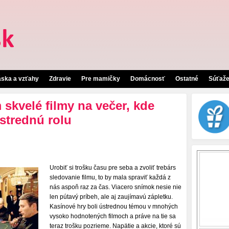
áska a vzťahy
Zdravie
Pre mamičky
Domácnosť
Ostatné
Súťaž
skvelé filmy na večer, kde
strednú rolu
Urobiť si trošku času pre seba a zvoliť trebárs
sledovanie filmu, to by mala spraviť každá z
nás aspoň raz za čas. Viacero snímok nesie nie
len pútavý príbeh, ale aj zaujímavú zápletku.
Kasínové hry boli ústrednou témou v mnohých
vysoko hodnotených filmoch a práve na tie sa
teraz trošku pozrieme. Napätie a akcie, ktoré sú