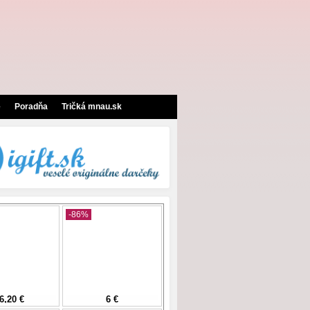
e
Poradňa
Tričká mnau.sk