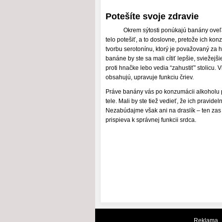
Potešíte svoje zdravie
Okrem sýtosti ponúkajú banány oveľ
telo potešiť, a to doslovne, pretože ich kon
tvorbu serotonínu, ktorý je považovaný za 
banáne by ste sa mali cítiť lepšie, sviežejš
proti hnačke lebo vedia “zahustiť” stolicu. 
obsahujú, upravuje funkciu čriev.
Práve banány vás po konzumácii alkoholu p
tele. Mali by ste tiež vedieť, že ich prav
Nezabúdajme však ani na draslík – ten zas
prispieva k správnej funkcii srdca.
Reklama