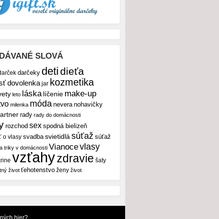
DÁVANÉ SLOVÁ
deti
dieťa
darček
darčeky
kozmetika
sť
dovolenka
jar
make-up
láska
vety
líčenie
leto
móda
tvo
nevera
nohavičky
milenka
artner
rady
rady do domácnosti
y
sex
rozchod
spodná bielizeň
súťaž
svietidlá
svadba
ť o vlasy
súťaž
vlasy
Vianoce
 a triky v domácnosti
vzťahy
zdravie
rine
šaty
ťehotenstvo
ženy
tný život
život
dných hier?