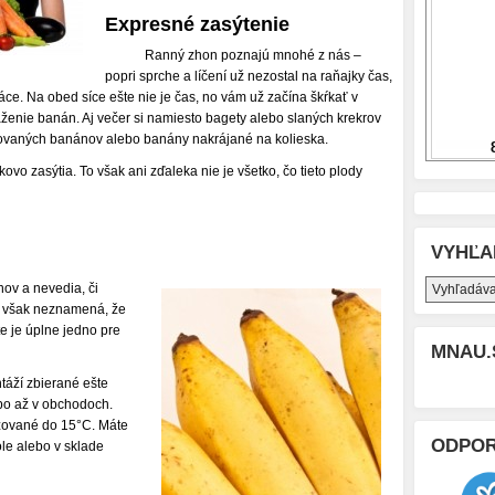
Expresné zasýtenie
Ranný zhon poznajú mnohé z nás –
popri sprche a líčení už nezostal na raňajky čas,
áce. Na obed síce ešte nie je čas, no vám už začína škŕkať v
ženie banán. Aj večer si namiesto bagety alebo slaných krekrov
ovaných banánov alebo banány nakrájané na kolieska.
ovo zasýtia. To však ani zďaleka nie je všetko, čo tieto plody
VYHĽA
nov a nevedia, či
ba však neznamená, že
te je úplne jedno pre
MNAU.
táží zbierané ešte
bo až v obchodoch.
dzované do 15°C. Máte
ODPO
ole alebo v sklade