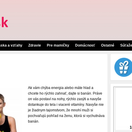
áska a vzťahy
Zdravie
Pre mamičky
Domácnosť
Ostatné
Súťaž
Ak vám chýba energia alebo máte hlad a
chcete ho rýchlo zahnať, dajte si banán. Práve
on vás postaví na nohy, rýchlo zasýti a navyše
dotankuje do tela i viaceré vitamíny. Navyše nie
je žiadnym tajomstvom, že mnohí muži si
pochvaľujú pohľad na ženu, ktorá si vychutnáva
banán.