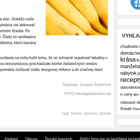
a viac. Dokážu naše
zumácia vie aktivovať
hormón šťastia. Po
VYHĽA
ie. Ďalej sú vynikajúce
Vláknina, ktorú banány
chudnutie
domácno
ostavia na nohy kvôli tomu, že sú schopné regulovať tekutiny v
krása
k
idelnou konzumáciou prechádzate tvorbe žalúdočných vredov.
manžels
 pomáha znižovať riziko mozgovej mŕtvice a do značnej mieri
nábytok
p
recept
Napísala: Zuzana Šusterová
starostlivos
FOTO: freedigitalphotos.net
o ceny
tipy
vstavané sk
šťastie
šťas
Tágy:
banán
,
banány
,
zdravie
Partneri
Obrusy
Ženský magazín
Prečo ženy nie sú fanúšikmi hazar