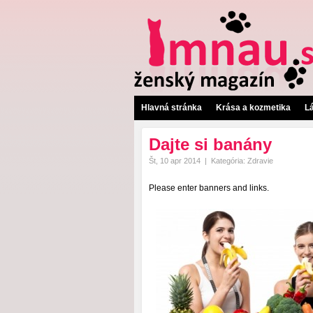
Hlavná stránka
Krása a kozmetika
L
Dajte si banány
Št, 10 apr 2014
|
Kategória:
Zdravie
Please enter banners and links.