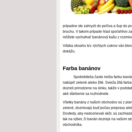
prípadne ste zahryzli do pečiva a šup do pr
bruchu. V takom prípade hlad spoľahlivo za
môžete vychutnať banánový kašu z rozmix
Vďaka obsahu tzv. rýchlych cukrov vás blesk
dokážu.
Farba banánov
Spotrebitelia často riešia farbu baná
nakúpiť zelené alebo žlté. Svieža žltá far
dozreli prirodzene na slnku, takže v podsta
aké sfarbenie sa rozhodnete.
Všetky banány z našich obchodov sú z plan
zelené, dozrievajú buď počas prepravy ale
Dovtedy, aby nedozrievali skôr, sú zachla
tak na výber, či banán dozreje na vašom st
obchodníka.