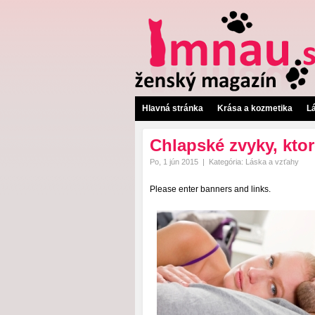
Hlavná stránka
Krása a kozmetika
L
Chlapské zvyky, kto
Po, 1 jún 2015
|
Kategória:
Láska a vzťahy
Please enter banners and links.