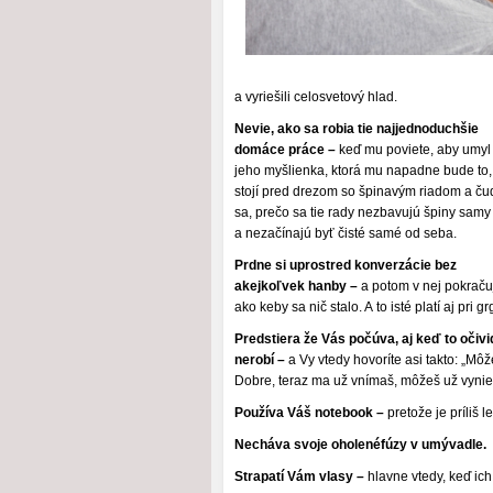
a vyriešili celosvetový hlad.
Nevie, ako sa robia tie najjednoduchšie
domáce práce –
keď mu poviete, aby umyl 
jeho myšlienka, ktorá mu napadne bude to,
stojí pred drezom so špinavým riadom a ču
sa, prečo sa tie rady nezbavujú špiny samy
a nezačínajú byť čisté samé od seba.
Prdne si uprostred konverzácie bez
akejkoľvek hanby –
a potom v nej pokraču
ako keby sa nič stalo. A to isté platí aj pri gr
Predstiera že Vás počúva, aj keď to očiv
nerobí –
a Vy vtedy hovoríte asi takto: „Môž
Dobre, teraz ma už vnímaš, môžeš už vynies
Používa Váš notebook –
pretože je príliš l
Necháva svoje oholenéfúzy v umývadle.
Strapatí Vám vlasy –
hlavne vtedy, keď ich