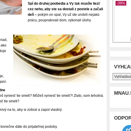
Spí do druhej poobedia a Vy tak musíte liezť
cez neho, aby ste sa dostali z postele a začali
deň –
pokým on spal, Vy už ste urobili nejakú
prácu, poupratovali dom, vykonali úlohy
riad,
 ako
duje
VYHĽA
je,
ganí.
idne
MNAU.
eš vyniesť tie smeti? Môžeš vyniesť tie smeti?! Zlato, som tehotná.
ť tie smeti?
enivý na to, aby si zobral a zapol vlastný.
ODPO
 konečne dáte do prijateľnej podoby.