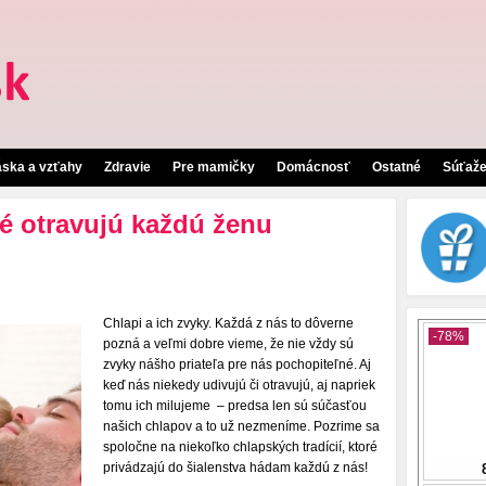
áska a vzťahy
Zdravie
Pre mamičky
Domácnosť
Ostatné
Súťaž
ré otravujú každú ženu
Chlapi a ich zvyky. Každá z nás to dôverne
pozná a veľmi dobre vieme, že nie vždy sú
zvyky nášho priateľa pre nás pochopiteľné. Aj
keď nás niekedy udivujú či otravujú, aj napriek
tomu ich milujeme – predsa len sú súčasťou
našich chlapov a to už nezmeníme. Pozrime sa
spoločne na niekoľko chlapských tradícií, ktoré
privádzajú do šialenstva hádam každú z nás!