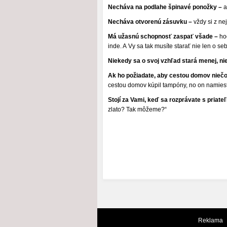
Necháva na podlahe špinavé ponožky –
a
Necháva otvorenú zásuvku –
vždy si z ne
Má užasnú schopnosť zaspať všade –
hoc
inde. A Vy sa tak musíte starať nie len o s
Niekedy sa o svoj vzhľad stará menej, ni
Ak ho požiadate, aby cestou domov niečo 
cestou domov kúpil tampóny, no on namiest
Stojí za Vami, keď sa rozprávate s priate
zlato? Tak môžeme?“
Reklama