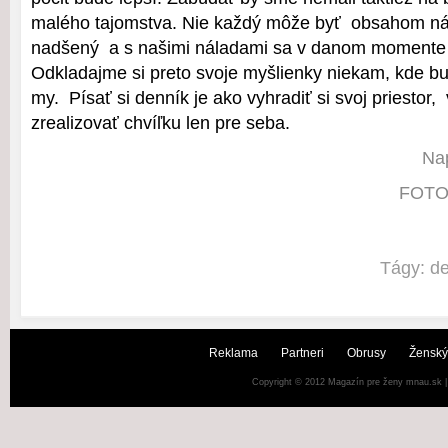
malého tajomstva. Nie každý môže byť obsahom n
nadšený a s našimi náladami sa v danom momente 
Odkladajme si preto svoje myšlienky niekam, kde b
my. Písať si denník je ako vyhradiť si svoj priestor
zrealizovať chvíľku len pre seba.
Nap
FOTO:
Tágy:
de
Reklama
Partneri
Obrusy
Ženský
Copyright © 2012
Magazín pre ženy mnau.sk
|