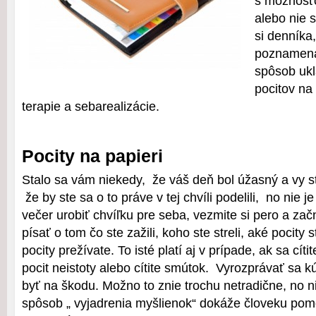
s možnosťo
alebo nie 
si denníka,
poznamenať
spôsob ukl
pocitov na 
terapie a sebarealizácie.
Pocity na papieri
Stalo sa vám niekedy, že váš deň bol úžasný a vy ste
že by ste sa o to práve v tej chvíli podelili, no nie 
večer urobiť chvíľku pre seba, vezmite si pero a začn
písať o tom čo ste zažili, koho ste streli, aké pocity s
pocity prežívate. To isté platí aj v prípade, ak sa cít
pocit neistoty alebo cítite smútok. Vyrozprávať sa 
byť na škodu. Možno to znie trochu netradične, no n
spôsob „ vyjadrenia myšlienok“ dokáže človeku pom