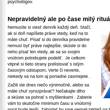
psychológov.
Nepravidelný ale po čase milý rituá
Nemusíte si viesť denník každý deň. Stačí,
ak si doň napíšete práve vtedy, keď na to
máte chuť. Písať si do denníka pravidelne
nemusí byť práve najlepšie, skúste si do
neho písať len vtedy, ak sa so svojim
vnútrom potrebujete podeliť. Je celkom
vtipné si tieto strany prelistovať s istým
časovým odstupom, Verte či neverte,
niekedy sa na tom aj poriadne zasmejete .
Zažili ste dnes niečo výnimočné, alebo sa
máte chuť vyrozprávať? Nečakajte dlho
a skúste sa pohrať s myšlienkami . Zaberie
vám to skutočne minimum času a vnútorný
pocit bude lepší. Zabúdať by sme nemali taktiež n