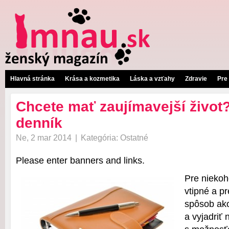
Hlavná stránka
Krása a kozmetika
Láska a vzťahy
Zdravie
Pre
Chcete mať zaujímavejší život?
denník
Ne, 2 mar 2014
|
Kategória:
Ostatné
Please enter banners and links.
Pre niekoh
vtipné a pr
spôsob ako
a vyjadriť 