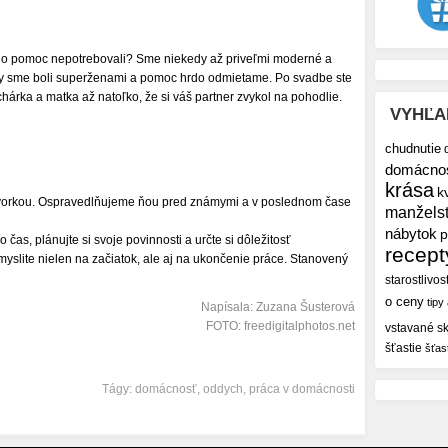
ho pomoc nepotrebovali? Sme niekedy až priveľmi moderné a
y sme boli superženami a pomoc hrdo odmietame. Po svadbe ste
hárka a matka až natoľko, že si váš partner zvykol na pohodlie.
VYHĽA
chudnutie
domácno
krása
k
vorkou. Ospravedlňujeme ňou pred známymi a v poslednom čase
manžels
nábytok
p
 čas, plánujte si svoje povinnosti a určte si dôležitosť
recept
i myslite nielen na začiatok, ale aj na ukončenie práce. Stanovený
starostlivos
o ceny
tipy
Napísala: Zuzana Šusterová
FOTO: freedigitalphotos.net
vstavané sk
šťastie
šťas
Tágy:
domácnosť
,
oddych
,
práca v domácnosti