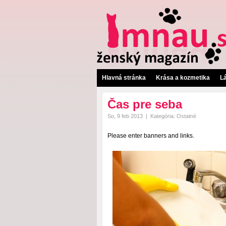
Hlavná stránka
Krása a kozmetika
L
Čas pre seba
So, 9 feb 2013
|
Kategória:
Ostatné
Please enter banners and links.