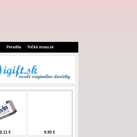
e
Poradňa
Tričká mnau.sk