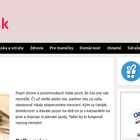
áska a vzťahy
Zdravie
Pre mamičky
Domácnosť
Ostatné
Súťaž
Popri zhone a povinnostiach máte pocit, že čas pre vás
nezvýšil. Či už veríte alebo nie, partner vás za vašu
obetavosť nikdy stopercentne neocení. Kým vy ťaháte
domácnosť a dávate pozor na deti on je s kamarátmi na
pive a dopraje si pánske jazdy. Takto by to fungovať
naozaj nemalo!