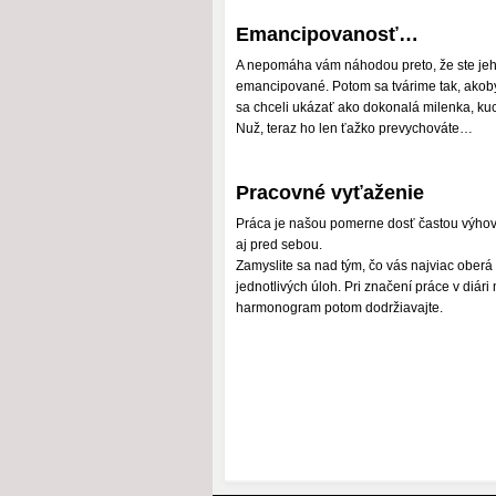
Emancipovanosť…
A nepomáha vám náhodou preto, že ste je
emancipované. Potom sa tvárime tak, akob
sa chceli ukázať ako dokonalá milenka, kuc
Nuž, teraz ho len ťažko prevychováte…
Pracovné vyťaženie
Práca je našou pomerne dosť častou výho
aj pred sebou.
Zamyslite sa nad tým, čo vás najviac oberá o
jednotlivých úloh. Pri značení práce v diár
harmonogram potom dodržiavajte.