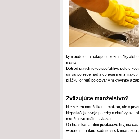
kým budete na nákupe, u kozmetičky alebo
mesta.
Deti od piatich rokov spoľahlivo polejú k
umyjú po sebe riad a donesú menší nákup v 
práčku, ohrejú polotovar v mikrovlnke a zab
Zväzujúce manželstvo?
Nie ste len manželkou a matkou, ale v prvo
Nepotláčajte svoje potreby a chuť vyraziť 
manželstvo totálne zviazalo.
On hrá s kamarátmi počítačové hry, má čas
vyberte na nákup, sadnite si s kamarátkou 