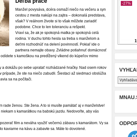
Deľba práce
Manžel povysáva, dcéra osmaží niečo na večeru a syn
cestou z mesta nakúpi na zajtra – dokonalá predstava,
však? V reálnom živote si to však môžete zariadiť
podobne. Chce to len toleranciu a rešpekt.
Vraví sa, že ak je spokojná matka je spokojná celá
rodina. V duchu tohto hesla sa treba s manželom a
deťmi rozhodnúť na delení povinností. Pokiaľ ide o
partnera nemajte obavy. Zvládne potiahnuť domácnosť
 odídete s kamoškou na predĺžený víkend do kúpeľov mimo
vety a dokážu po sebe upratať rozhádzané hračky. Nad osem rokov
VYHĽA
prípade, že ste na niečo zabudli. Šiestaci až siedmaci obslúžia
avia sa na počítači.
MNAU.
m rade ženou. Ste žena. A to si musíte pamätať aj v manželstve!
si niekam s kamarátkou na babskú jazdu. Nedovoľte, aby vás
ODPO
 pozerať film a neváha využiť večernú zábavu s kamarátom. Vy sa
do kaviarne na kávu a zabavte sa. Máte to dovolené.