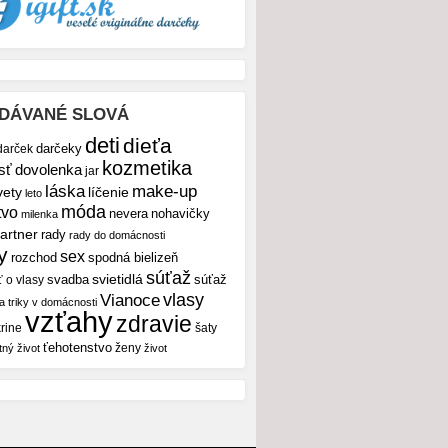
DÁVANÉ SLOVÁ
deti
dieťa
darček
darčeky
kozmetika
sť
dovolenka
jar
make-up
láska
vety
líčenie
leto
móda
tvo
nevera
nohavičky
milenka
artner
rady
rady do domácnosti
y
sex
rozchod
spodná bielizeň
súťaž
svietidlá
svadba
ť o vlasy
súťaž
vlasy
Vianoce
 a triky v domácnosti
vzťahy
zdravie
rine
šaty
ťehotenstvo
ženy
tný život
život