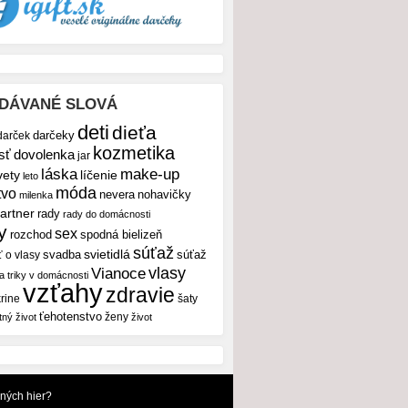
DÁVANÉ SLOVÁ
deti
dieťa
darček
darčeky
kozmetika
sť
dovolenka
jar
make-up
láska
vety
líčenie
leto
móda
tvo
nevera
nohavičky
milenka
artner
rady
rady do domácnosti
y
sex
rozchod
spodná bielizeň
súťaž
svietidlá
svadba
ť o vlasy
súťaž
vlasy
Vianoce
 a triky v domácnosti
vzťahy
zdravie
rine
šaty
ťehotenstvo
ženy
tný život
život
dných hier?