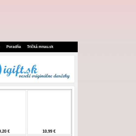
e
Poradňa
Tričká mnau.sk