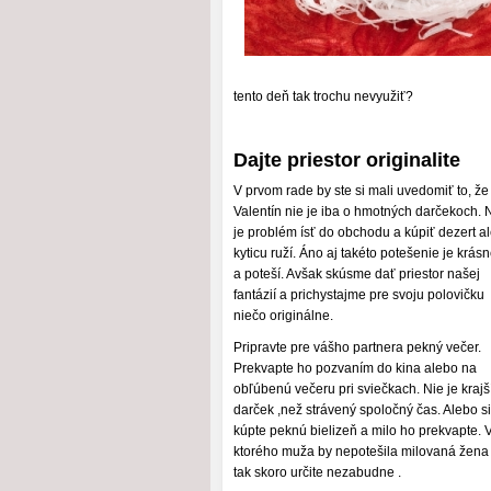
tento deň tak trochu nevyužiť?
Dajte priestor originalite
V prvom rade by ste si mali uvedomiť to, že
Valentín nie je iba o hmotných darčekoch. 
je problém ísť do obchodu a kúpiť dezert a
kyticu ruží. Áno aj takéto potešenie je krás
a poteší. Avšak skúsme dať priestor našej
fantázií a prichystajme pre svoju polovičku
niečo originálne.
Pripravte pre vášho partnera pekný večer.
Prekvapte ho pozvaním do kina alebo na
obľúbenú večeru pri sviečkach. Nie je krajš
darček ,než strávený spoločný čas. Alebo si
kúpte peknú bielizeň a milo ho prekvapte. 
ktorého muža by nepotešila milovaná žena
tak skoro určite nezabudne .