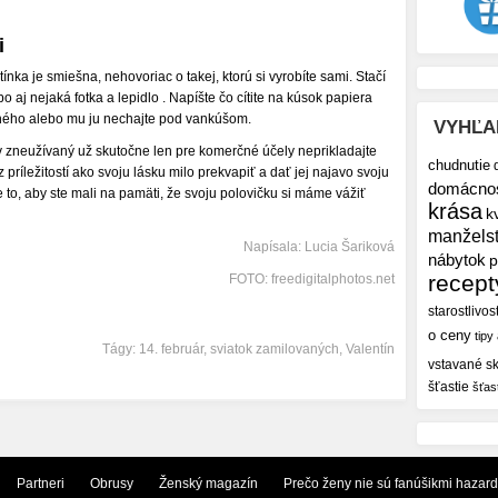
i
nka je smiešna, nehovoriac o takej, ktorú si vyrobíte sami. Stačí
 aj nejaká fotka a lepidlo . Napíšte čo cítite na kúsok papiera
hého alebo mu ju nechajte pod vankúšom.
VYHĽA
ov zneužívaný už skutočne len pre komerčné účely neprikladajte
chudnutie
príležitostí ako svoju lásku milo prekvapiť a dať jej najavo svoju
domácno
e to, aby ste mali na pamäti, že svoju polovičku si máme vážiť
krása
k
manžels
Napísala: Lucia Šariková
nábytok
p
recept
FOTO: freedigitalphotos.net
starostlivos
o ceny
tipy
Tágy:
14. február
,
sviatok zamilovaných
,
Valentín
vstavané sk
šťastie
šťas
Partneri
Obrusy
Ženský magazín
Prečo ženy nie sú fanúšikmi hazar