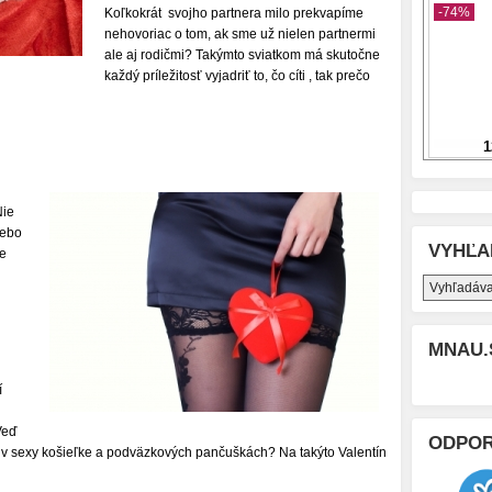
Koľkokrát svojho partnera milo prekvapíme
nehovoriac o tom, ak sme už nielen partnermi
ale aj rodičmi? Takýmto sviatkom má skutočne
každý príležitosť vyjadriť to, čo cíti , tak prečo
Nie
lebo
VYHĽA
ne
MNAU.
í
Veď
ODPO
 v sexy košieľke a podväzkových pančuškách? Na takýto Valentín