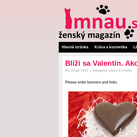
Hlavná stránka
Krása a kozmetika
L
Blíži sa Valentín. Ak
Po, 19 jan 2015
|
Kategória:
Láska a vzťahy
Please enter banners and links.