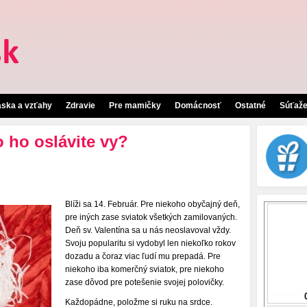
áska a vzťahy
Zdravie
Pre mamičky
Domácnosť
Ostatné
Súťaž
o ho oslávite vy?
Blíži sa 14. Február. Pre niekoho obyčajný deň,
pre iných zase sviatok všetkých zamilovaných.
Deň sv. Valentína sa u nás neoslavoval vždy.
Svoju popularitu si vydobyl len niekoľko rokov
dozadu a čoraz viac ľudí mu prepadá. Pre
niekoho iba komerčný sviatok, pre niekoho
zase dôvod pre potešenie svojej polovičky.
Každopádne, položme si ruku na srdce.